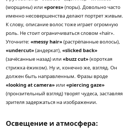
(морщины) или
«pores»
(поры). Довольно часто
именно несовершенства делают портрет живым.
К слову, описание волос тоже играет огромную
роль. Не стоит ограничиваться словом «hair».
Уточните:
«messy hair»
(растрёпанные волосы),
«undercut»
(андеркат),
«slicked back»
(зачёсанные назад) или
«buzz cut»
(короткая
стрижка ёжиком). Ну и, конечно же, взгляд. Он
должен быть направленным. Фразы вроде
«looking at camera»
или
«piercing gaze»
(пронзительный взгляд) творят чудеса, заставляя
зрителя задержаться на изображении.
Освещение и атмосфера: