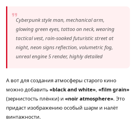
Cyberpunk style man, mechanical arm,
glowing green eyes, tattoo on neck, wearing
tactical vest, rain-soaked futuristic street at
night, neon signs reflection, volumetric fog,
unreal engine 5 render, highly detailed
А вот для создания атмосферы старого кино
можно добавить
«black and white»
,
«film grain»
(зернистость плёнки) и
«noir atmosphere»
. Это
придаст изображению особый шарм и налёт
винтажности.