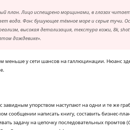
ый план. Лицо испещрено морщинами, в глазах читае
ает вода. Фон: бушующее тёмное море и серые тучи.
еализм, высокая детализация, текстура кожи, 8k, shot
лтом дождевике».
м меньше у сети шансов на галлюцинации. Нюанс здес
е.
 с завидным упорством наступают на одни и те же гр
ном сообщении написать книгу, составить бизнес-план
вать задачу на цепочку последовательных промтов (