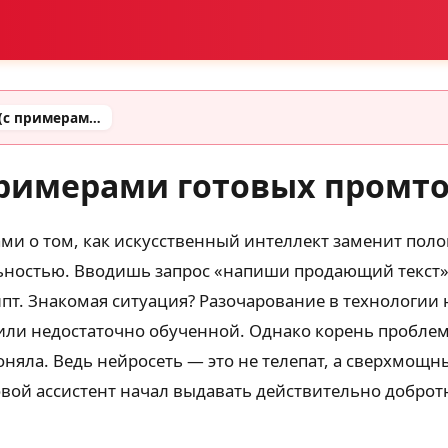
Промт для проекта (с примерами готовых промтов)
примерами готовых промто
ми о том, как искусственный интеллект заменит поло
ьностью. Вводишь запрос «напиши продающий текст» и
т. Знакомая ситуация? Разочарование в технологии 
й или недостаточно обученной. Однако корень пробле
няла. Ведь нейросеть — это не телепат, а сверхмощн
овой ассистент начал выдавать действительно доброт