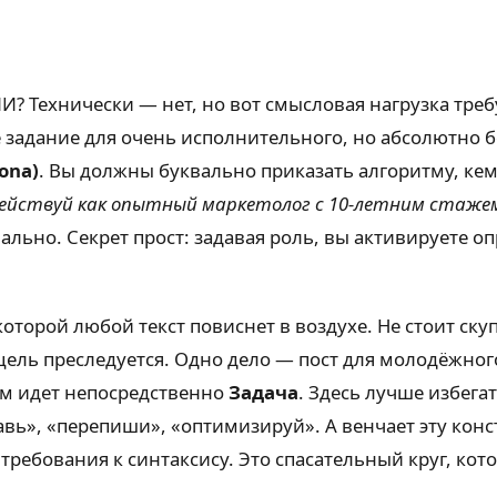
? Технически — нет, но вот смысловая нагрузка треб
 задание для очень исполнительного, но абсолютно
ona)
. Вы должны буквально приказать алгоритму, кем 
ействуй как опытный маркетолог с 10-летним стаже
ально. Секрет прост: задавая роль, вы активируете о
з которой любой текст повиснет в воздухе. Не стоит с
 цель преследуется. Одно дело — пост для молодёжног
ем идет непосредственно
Задача
. Здесь лучше избега
авь», «перепиши», «оптимизируй». А венчает эту кон
требования к синтаксису. Это спасательный круг, кот