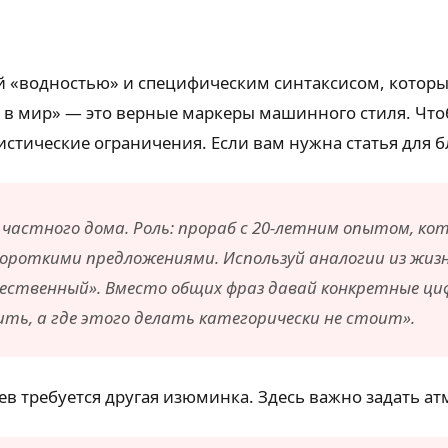
й «водностью» и специфическим синтаксисом, который
я в мир» — это верные маркеры машинного стиля. Чтоб
истические ограничения. Если вам нужна статья для бл
астного дома. Роль: прораб с 20-летним опытом, кот
роткими предложениями. Используй аналогии из жизни
чественный». Вместо общих фраз давай конкретные ци
ть, а где этого делать категорически не стоит».
ев требуется другая изюминка. Здесь важно задать ат