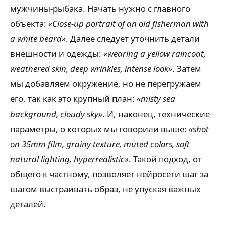
мужчины-рыбака. Начать нужно с главного
объекта:
«Close-up portrait of an old fisherman with
a white beard»
. Далее следует уточнить детали
внешности и одежды:
«wearing a yellow raincoat,
weathered skin, deep wrinkles, intense look»
. Затем
мы добавляем окружение, но не перегружаем
его, так как это крупный план:
«misty sea
background, cloudy sky»
. И, наконец, технические
параметры, о которых мы говорили выше:
«shot
on 35mm film, grainy texture, muted colors, soft
natural lighting, hyperrealistic»
. Такой подход, от
общего к частному, позволяет нейросети шаг за
шагом выстраивать образ, не упуская важных
деталей.