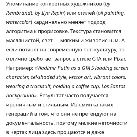
Упоминание конкретных художников (
by
Rembrandt, by Ilya Repin
) или стилей (
oil painting,
watercolor
) кардинально меняет подход
алгоритма к прорисовке. Текстура становится
маслянистой, свет — мягким и живописным. А
если потянет на современную поп-культуру, то
отлично сработает запрос в стиле GTA или Pixar.
Например:
«Vladimir Putin as a GTA 5 loading screen
character, cel-shaded style, vector art, vibrant colors,
wearing a tracksuit, holding a coffee cup, Los Santos
background»
. Результат часто получается
ироничным и стильным. Изюминка таких
генераций в том, что они не претендуют на
документальность, поэтому мелкие неточности
в чертах лица здесь прощаются и даже