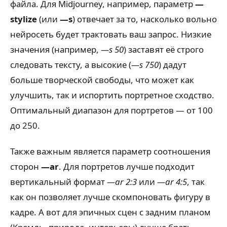
файла. Для Midjourney, например, параметр
—
stylize
(или
—s
) отвечает за то, насколько вольно
нейросеть будет трактовать ваш запрос. Низкие
значения (например,
—s 50
) заставят её строго
следовать тексту, а высокие (
—s 750
) дадут
больше творческой свободы, что может как
улучшить, так и испортить портретное сходство.
Оптимальный диапазон для портретов — от 100
до 250.
Также важным является параметр соотношения
сторон
—ar
. Для портретов лучше подходит
вертикальный формат
—ar 2:3
или
—ar 4:5
, так
как он позволяет лучше скомпоновать фигуру в
кадре. А вот для эпичных сцен с задним планом