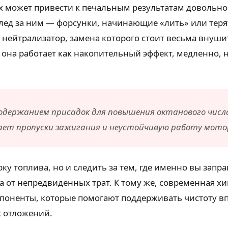
х может привести к печальным результатам довольно
след за ним — форсунки, начинающие «лить» или теря
й нейтрализатор, замена которого стоит весьма внуш
 она работает как накопительный эффект, медленно,
содержанием присадок для повышения октанового числа
вает пропуски зажигания и неустойчивую работу мото
у топлива, но и следить за тем, где именно вы запра
ка от непредвиденных трат. К тому же, современная х
оненты, которые помогают поддерживать чистоту впу
 отложений.