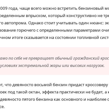
 2009 года, чаще всего можно встретить бензиновый м
спределенным впрыском, который конструктивно не тр
о автопрома. Однако стоит учитывать один нюанс: э
зование горючего с определенными параметрами очис
ечном итоге сказывается на состоянии топливной сист
амо по себе не превращает обычный гражданский крос
условиях экстремальной жары или высоких нагрузок.
 что девяносто восьмой бензин придаст кроссоверу н
ек под такой октан, эффекта практически не будет, а
 девяносто пятого бензина как основного и наиболее
се.