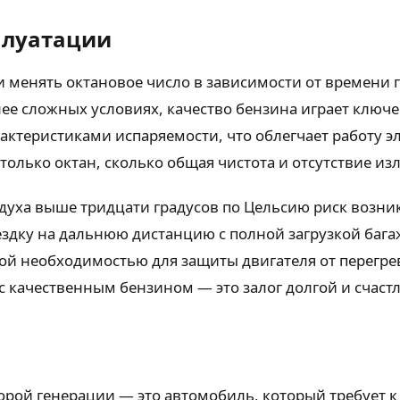
плуатации
 менять октановое число в зависимости от времени г
лее сложных условиях, качество бензина играет ключ
актеристиками испаряемости, что облегчает работу э
только октан, сколько общая чистота и отсутствие из
здуха выше тридцати градусов по Цельсию риск возн
ездку на дальнюю дистанцию с полной загрузкой бага
ой необходимостью для защиты двигателя от перегрев
 с качественным бензином — это залог долгой и счаст
второй генерации — это автомобиль, который требует 