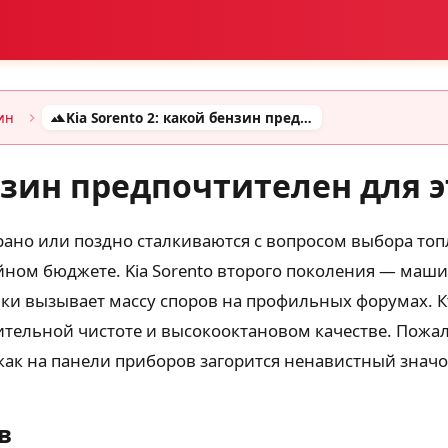
ин
Kia Sorento 2: какой бензин предпочтителен для этого кроссовера
ензин предпочтителен для 
но или поздно сталкиваются с вопросом выбора топ
йном бюджете. Kia Sorento второго поколения — маши
ки вызывает массу споров на профильных форумах. Кт
тельной чистоте и высокооктановом качестве. Пожалуй
, как на панели приборов загорится ненавистный значо
в