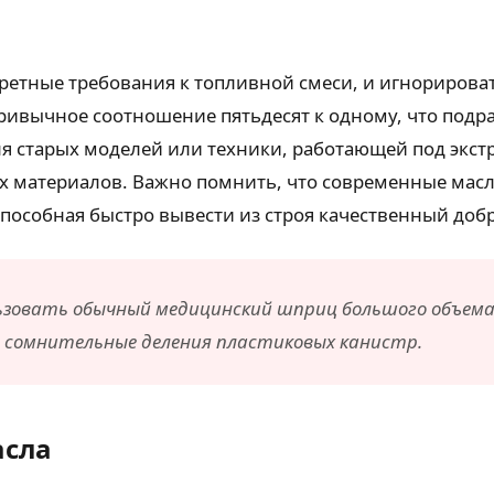
ретные требования к топливной смеси, и игнорироват
 привычное соотношение пятьдесят к одному, что под
для старых моделей или техники, работающей под эк
х материалов. Важно помнить, что современные мас
 способная быстро вывести из строя качественный доб
ользовать обычный медицинский шприц большого объем
а сомнительные деления пластиковых канистр.
асла