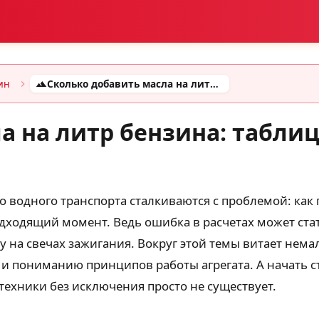
ин
Сколько добавить масла на литр бензина: таблица пропорций для разных устройств
а на литр бензина: табли
о водного транспорта сталкиваются с проблемой: как
одходящий момент. Ведь ошибка в расчетах может ста
 на свечах зажигания. Вокруг этой темы витает немал
пониманию принципов работы агрегата. А начать сто
техники без исключения просто не существует.