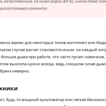
 качественным, не ниже марки АИ-92, иначе даже сам
дорогостоящего ремонта.
изненно важен для некоторых типов мотопомп или бю
таком случае расчет становится иным: на каждый лит
 больше дыма при работе, что часто пугает новичков
ветом выхлопа нужно всегда, ведь слишком сизая дымо
брана неверно.
ехники
т, будь то мощный культиватор или легкая бензокоса