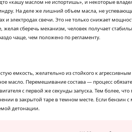
удто «кашу маслом не испортишь», и некоторые влад
индру. На деле же лишний объем масла, не успевающи
х и электродах свечи. Это не только снижает мощност
е, желая сберечь механизм, человек получает стабил
аздо чаще, чем положено по регламенту.
тую емкость, желательно из стойкого к агрессивным 
нное масло. Перемешивание состава — процесс обязат
гателя с первой же секунды запуска. Тем более, что 
нии в закрытой таре в темном месте. Если бензин с м
емой детонации.