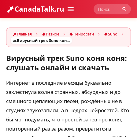
CanadaTalk.ru
Главная
Разное
Нейросети
Suno
Вирусный трек Suno коня коня: слушать онлайн и скачать
Вирусный трек Suno коня коня:
слушать онлайн и скачать
Интернет в последние месяцы буквально
захлестнула волна странных, абсурдных и до
смешного цепляющих песен, рождённых не в
студиях звукозаписи, а в недрах нейросетей. Кто
бы мог подумать, что простой запев про коня,
повторённый раз за разом, превратится в