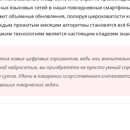
жных языковых сетей в наши повседневные смартфоны
ают объёмные обновления, полируя шероховатости к
каждым прожитым месяцем алгоритмы становятся всё 
таким технологиям является настоящим кладезем зна
чение новых цифровых горизонтов, ведь они значител
ной нейросетью, вы приобретёте не просто умный спр
мя суток. Удачи в покорении искусственного интелле
аших творческих задач.