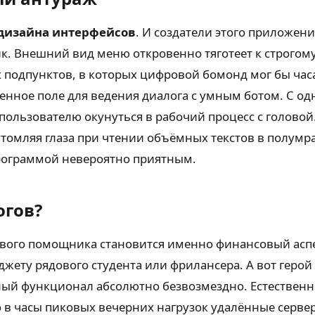
 дизайна интерфейсов
. И создатели этого приложени
к. Внешний вид меню откровенно тяготеет к строгому
 подпунктов, в которых цифровой бомонд мог бы час
енное поле для ведения диалога с умным ботом. С од
пользователю окунуться в рабочий процесс с головой
томляя глаза при чтении объёмных текстов в полумрак
программой невероятно приятным.
огов?
вого помощника становится именно финансовый аспе
ету рядового студента или фрилансера. А вот герой 
ьный функционал абсолютно безвозмездно. Естественн
то в часы пиковых вечерних нагрузок удалённые серв