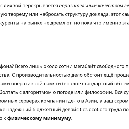
 с лихвой перекрывается
поразительным качеством г
ю теорему или набросать структуру доклада, этот са
куренты на рынке не дремлют, но пока что именно эт
ефона? Всего лишь около сотни мегабайт свободного п
тва. С производительностью дело обстоит ещё проще
тами оперативной памяти (вполне стандартный объём 
лтать с алгоритмом о погоде или философии. Вся су
омных серверах компании где-то в Азии, а ваш скро
же надёжный бюджетный девайс без особого труда потя
о к
физическому минимуму
.