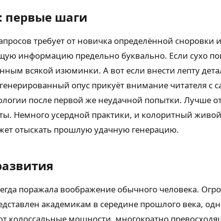
: первые шаги
запросов требует от новичка определённой сноровки 
ую информацию предельно буквально. Если сухо поп
нным всякой изюминки. А вот если внести лепту дета
генерированный опус прикуёт внимание читателя с с
ологии после первой же неудачной попытки. Лучше о
ы. Немного усердной практики, и колоритный живой м
ожет отыскать прошлую удачную генерацию.
развития
сегда поражала воображение обычного человека. О
редставлен академикам в середине прошлого века, од
ают колоссальные мощности, многократно превосходя