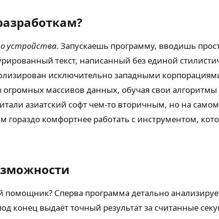
разработкам?
го устройства.
Запускаешь программу, вводишь просте
рированный текст, написанный без единой стилистич
олизирован исключительно западными корпорациями.
з огромных массивов данных, обучая свои алгоритмы 
читали азиатский софт чем-то вторичным, но на самом
ям гораздо комфортнее работать с инструментом, кот
озможности
й помощник? Сперва программа детально анализирует
од конец выдаёт точный результат за считанные сек