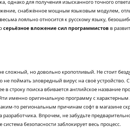
ка, однако для получения изысканного точного ответ
ожение, снабжённое мощным языковым модулем, отли
 весьма лояльно относится к русскому языку, безоши
то
серьёзное вложение сил программистов
в развит
не сложный, но довольно кропотливый. Не стоит без
о не поймать зловредный вирус на своё устройство.
 в строку поиска вбивается английское название про
айти именно оригинальную программу с характерным 
каким-то региональным причинам софт в магазине ск
 разработчика. Впрочем, не забудьте предварительн
че система безопасности заблокирует весь процесс.