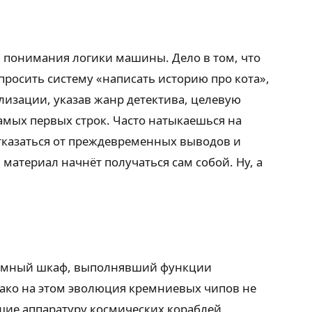
и понимания логики машины. Дело в том, что
росить систему «написать историю про кота»,
лизации, указав жанр детектива, целевую
амых первых строк. Часто натыкаешься на
тказаться от преждевременных выводов и
атериал начнёт получаться сам собой. Ну, а
громный шкаф, выполнявший функции
нако на этом эволюция кремниевых чипов не
щие аппаратуру космических кораблей