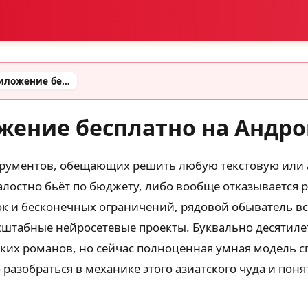
Дипсик: скачать приложение бесплатно на Андроид
жение бесплатно на Андр
трументов, обещающих решить любую текстовую или 
лостно бьёт по бюджету, либо вообще отказывается ра
к и бесконечных ограничений, рядовой обыватель всё
сштабные нейросетевые проекты. Буквально десятил
ких романов, но сейчас полноценная умная модель с
 разобраться в механике этого азиатского чуда и по