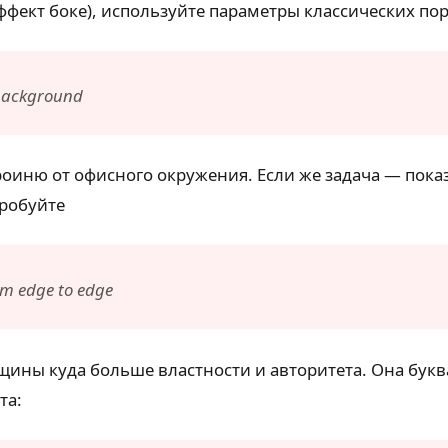
эффект боке), используйте параметры классических по
d background
роиню от офисного окружения. Если же задача — пок
пробуйте
om edge to edge
нщины куда больше властности и авторитета. Она букв
та: