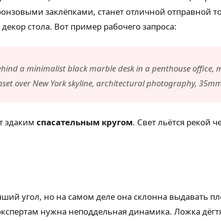
онзовыми заклёпками, станет отличной отправной то
 декор стола. Вот пример рабочего запроса:
hind a minimalist black marble desk in a penthouse office, m
set over New York skyline, architectural photography, 35mm
ют эдаким
спасательным кругом
. Свет льётся рекой 
чший угол, но на самом деле она склонна выдавать п
 экспертам нужна неподдельная динамика. Ложка дёгт