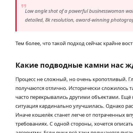
Low angle shot of a powerful businesswoman walki
detailed, 8k resolution, award-winning photogr
Тем более, что такой подход сейчас крайне вос
Какие подводные камни нас ж
Процесс не сложный, но очень кропотливый. Гл
получаются отлично. Исторически сложилось та
часто перекрывались другими объектами. Ещё 
ситуация кардинально улучшилась. Однако рас
Иначе кошелёк станет легче от потраченных вп
требованиях. С одной стороны, хочется описат
алгоритму. Если руки всё-таки получаются пу