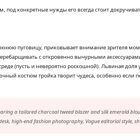
, под конкретные нужды его всегда стоит докручиват
рхнюю пуговицу, приковывает внимание зрителя момен
перебарщивать с откровенно вычурными аксессуарами.
 среде (пусть и невероятно роскошной). Львиная доля
чный костюм тройка творит чудеса, особенно если п
ng a tailored charcoal tweed blazer and silk emerald blouse,
sk, high-end fashion photography, Vogue editorial style, s