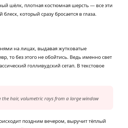
ный шёлк, плотная костюмная шерсть — все эти
блеск, который сразу бросается в глаза.
тенями на лицах, выдавая жутковатые
р, то без этого не обойтись. Ведь именно свет
ссический голливудский сетап. В текстовое
g the hair, volumetric rays from a large window
роисходит поздним вечером, выручит тёплый