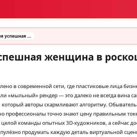
промт ии фотосессия успешная женщина в роскошном рабочем кабинете
успешная женщина в роск
но в современной сети, где пластиковые лица бизне
 «мыльный» рендер — это далеко не всегда вина са
е, который авторы скармливают алгоритму. Обыватель
о профессионалы точно знают цену правильным токе
 целой команды опытных 3D-художников, а сейчас до
упулёзно продумать каждую деталь виртуальной сцен