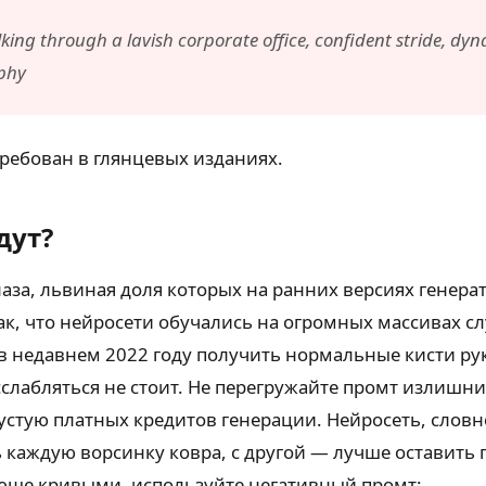
ng through a lavish corporate office, confident stride, dyn
aphy
требован в глянцевых изданиях.
дут?
аза, львиная доля которых на ранних версиях генера
к, что нейросети обучались на огромных массивах сл
в недавнем 2022 году получить нормальные кисти ру
слабляться не стоит. Не перегружайте промт излишн
устую платных кредитов генерации. Нейросеть, словно
ь каждую ворсинку ковра, с другой — лучше оставить
гающе кривыми, используйте негативный промт: