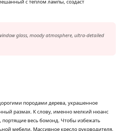
смешанный с теплом лампы, создаст
he window glass, moody atmosphere, ultra-detailed
 дорогими породами дерева, украшенное
нный размах. К слову, именно мелкий нюанс
и, портящие весь бомонд. Чтобы избежать
льной мебели. Массивное кресло руководителя,