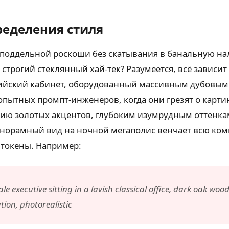
ределения стиля
 неподдельной роскоши без скатывания в банальную н
строгий стеклянный хай-тек? Разумеется, всё зависит
ийский кабинет, оборудованный массивным дубовым с
опытных промпт-инженеров, когда они грезят о карти
лию золотых акцентов, глубоким изумрудным оттенкам 
орамный вид на ночной мегаполис венчает всю комп
 токены. Например:
e executive sitting in a lavish classical office, dark oak woo
tion, photorealistic