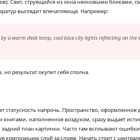
ов). Свет, струящийся из окна неоновыми бликами, 
ератур выглядит впечатляюще. Например:
it by a warm desk lamp, cool blue city lights reflecting on t
 но результат окупит себя сполна.
т статусность напрочь. Пространство, оформленное
книгами, наполненное воздухом, сразу выдаёт исти
ь задний план картинки. Часто там всплывают ошибк
я композицию слой за слоем. Начать стоит с центра