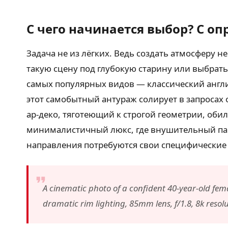
С чего начинается выбор? С оп
Задача не из лёгких. Ведь создать атмосферу
такую сцену под глубокую старину или выбрать 
самых популярных видов — классический англ
этот самобытный антураж солирует в запросах 
ар-деко, тяготеющий к строгой геометрии, оби
минималистичный люкс, где внушительный пан
направления потребуются свои специфические
A cinematic photo of a confident 40-year-old femal
dramatic rim lighting, 85mm lens, f/1.8, 8k resolu