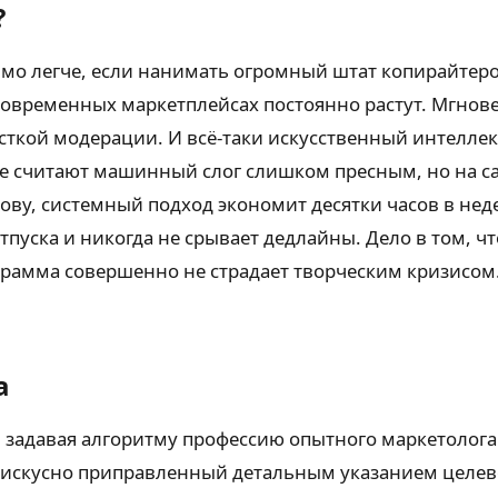
?
мо легче, если нанимать огромный штат копирайтеро
современных маркетплейсах постоянно растут. Мгнове
ёсткой модерации. И всё-таки искусственный интеллек
е считают машинный слог слишком пресным, но на са
ову, системный подход экономит десятки часов в нед
отпуска и никогда не срывает дедлайны. Дело в том, ч
грамма совершенно не страдает творческим кризисом.
а
 задавая алгоритму профессию опытного маркетолога 
 искусно приправленный детальным указанием целево