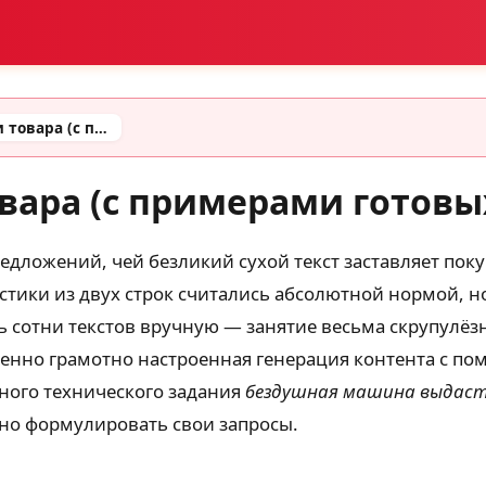
Промт для карточки товара (с примерами готовых промтов)
вара (с примерами готовы
дложений, чей безликий сухой текст заставляет поку
истики из двух строк считались абсолютной нормой, 
ь сотни текстов вручную — занятие весьма скрупул
енно грамотно настроенная генерация контента с по
чного технического задания
бездушная машина выдаст
ьно формулировать свои запросы.