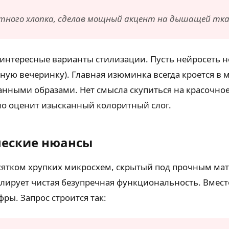
тного хлопка, сделав мощный акцент на дышащей тка
 интересные варианты стилизации. Пусть нейросеть н
ую вечеринку). Главная изюминка всегда кроется в м
анными образами. Нет смысла скупиться на красочн
о оценит изысканный колоритный слог.
ческие нюансы
сятком хрупких микросхем, скрытый под прочным ма
солирует чистая безупречная функциональность. Вмес
ы. Запрос строится так: