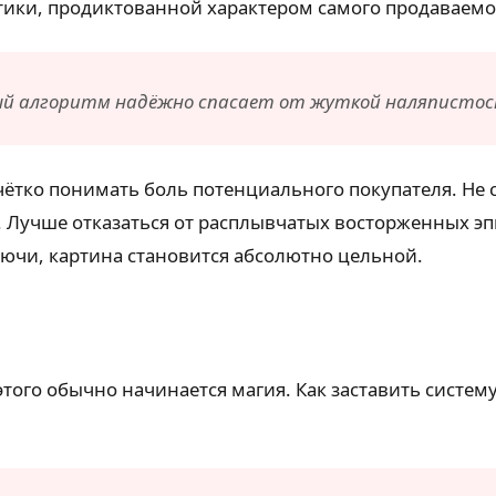
ики, продиктованной характером самого продаваемог
й алгоритм надёжно спасает от жуткой наляпистос
чётко понимать боль потенциального покупателя. Не 
учше отказаться от расплывчатых восторженных эпи
ючи, картина становится абсолютно цельной.
того обычно начинается магия. Как заставить систе