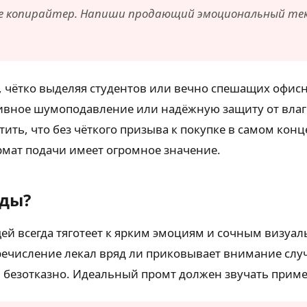
ce копирайтер. Напиши продающий эмоциональный текс
, чётко выделяя студентов или вечно спешащих офис
вное шумоподавление или надёжную защиту от влаги
ить, что без чёткого призыва к покупке в самом конц
мат подачи имеет огромное значение.
жды?
й всегда тяготеет к ярким эмоциям и сочным визуал
ечисление лекал вряд ли приковывает внимание случа
 безотказно. Идеальный промт должен звучать приме