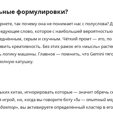
ьные формулировки?
рнете, так почему она не понимает нас с полуслова? Д
ледующее слово, которое с наибольшей вероятность
реднённым, серым и скучным. Чёткий промт — это, по
ить креативность. Без этих рамок его «мысль» растек
ть логику машины. Главное — помнить, что Gemini тяг
 полную катушку.
ьких китах, игнорировать которые — значит обречь с
 игрой, но, когда вы говорите боту
«Ты — опытный ма
едактор»
, вы активируете определённый кластер в ег