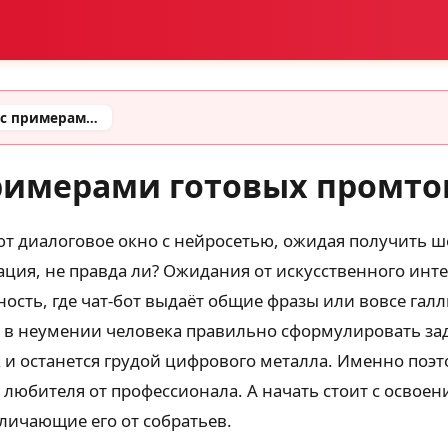
Промты для gimini (с примерами готовых промтов)
примерами готовых промто
 диалоговое окно с нейросетью, ожидая получить ш
ация, не правда ли? Ожидания от искусственного ин
ность, где чат-бот выдаёт общие фразы или вовсе га
о в неумении человека правильно сформулировать з
ак и останется грудой цифрового металла. Именно поэ
любителя от профессионала. А начать стоит с освое
личающие его от собратьев.