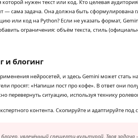
 которой нужен текст или код. Кто целевая аудитория
т — сама задача. Она должна быть сформулирована г
цию или код на Python? Если не указать формат, Gemin
добавить ограничения: объём текста, стиль (официальн
г и блогинг
рименения нейросетей, и здесь Gemini может стать н
ли просят: «Напиши пост про кофе». В ответ они полу
ожно перевернуть ситуацию, используя технику ролев
спертного контента. Скопируйте и адаптируйте под 
 блогер, увлечённый спешелти-культурой. Твоя задач