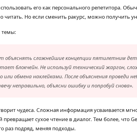
использовать его как персонального репетитора. Обы
но читать. Но если сменить ракурс, можно получить 
 темы:
т объяснять сложнейшие концепции пятилетним детя
ботает блокчейн. Не используй технический жаргон, с
 или обмена наклейками. После объяснения проведи не
твечу неправильно, объясни ошибку и попробуй снова».
творит чудеса. Сложная информация усваивается мгно
превращает сухое чтение в диалог. Тем более, что Ge
сто раз подряд, меняя подходы.