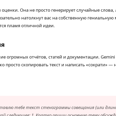
оценки. Она не просто генерирует случайные слова, а
язательно натолкнут вас на собственную гениальную 
ется пламя отличной идеи.
ия
ие огромных отчётов, статей и документации. Gemin
ко просто скопировать текст и написать «сократи» — 
тавлю тебе текст стенограммы совещания (или длинну
 следующее: 1. Кратко опиши основную тему обсуждени