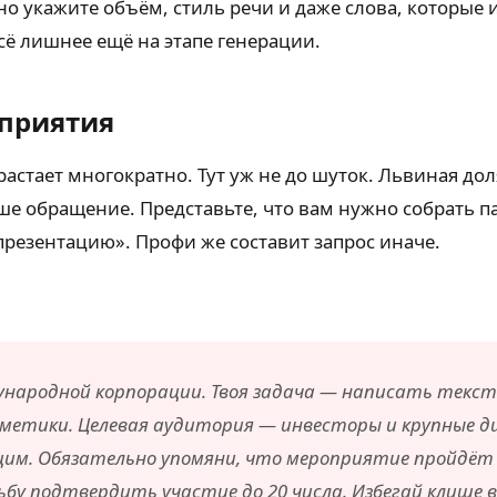
но укажите объём, стиль речи и даже слова, которые 
сё лишнее ещё на этапе генерации.
приятия
астает многократно. Тут уж не до шуток. Львиная доля
е обращение. Представьте, что вам нужно собрать п
резентацию». Профи же составит запрос иначе.
ународной корпорации. Твоя задача — написать текс
осметики. Целевая аудитория — инвесторы и крупные 
м. Обязательно упомяни, что мероприятие пройдёт в
ьбу подтвердить участие до 20 числа. Избегай клише 