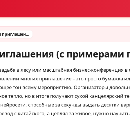
Промт для создания приглашения (с примерами готовых промтов)
риглашения (с примерами 
вадьба в лесу или масштабная бизнес-конференция в 
тавлении многих приглашение – это просто бумажка ил
ающее тон всему мероприятию. Организаторы довольно
ое тепло, но в итоге получают сухой канцелярский текс
нейросети, способные за секунды выдать десятки вар
евод с китайского, а цеплял за живое, нужно научит