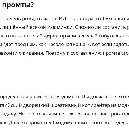
 промты?
и на день рождения». Но ИИ — инструмент буквальный
 лишённый всякой изюминки. Сложно ли составить раз
 кто вы — строгий директор или веселый собутыльник,
йдет пресным, как несолёная каша. А вот если задат
евзойти ожидания. Поэтому к составлению промта сто
определения роли. Это фундамент. Вы должны четко ск
глийский дворецкий, креативный копирайтер из мод
 задачу. Не просто «напиши текст», а «составь трога
 Далее в промт необходимо вшить контекст. Здесь в