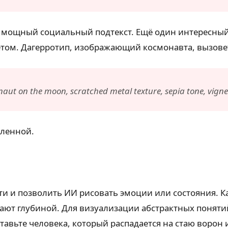
вая мощный социальный подтекст. Ещё один интересны
етом. Дагерротип, изображающий космонавта, вызове
ut on the moon, scratched metal texture, sepia tone, vignet
еленной.
сти и позволить ИИ рисовать эмоции или состояния. К
ражают глубиной. Для визуализации абстрактных поня
тавьте человека, который распадается на стаю воро