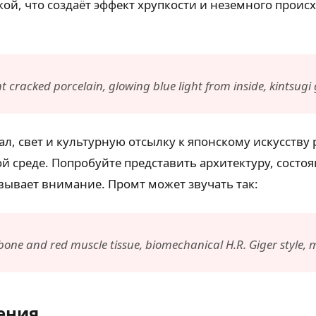
ой, что создаёт эффект хрупкости и неземного проис
 cracked porcelain, glowing blue light from inside, kintsugi
ал, свет и культурную отсылку к японскому искусств
ой среде. Попробуйте представить архитектуру, сост
овывает внимание. Промт может звучать так:
one and red muscle tissue, biomechanical H.R. Giger style, 
ения