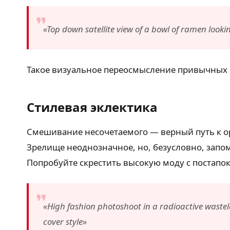
«Top down satellite view of a bowl of ramen looki
Такое визуальное переосмысление привычных 
Стилевая эклектика
Смешивание несочетаемого — верный путь к ор
Зрелище неоднозначное, но, безусловно, запо
Попробуйте скрестить высокую моду с постапо
«High fashion photoshoot in a radioactive wast
cover style»