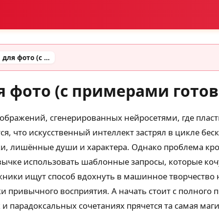
Необычные промты для фото (с примерами готовых промтов)
 фото (с примерами готов
ображений, сгенерированных нейросетями, где пласт
я, что искусственный интеллект застрял в цикле бес
и, лишённые души и характера. Однако проблема крое
ычке использовать шаблонные запросы, которые кочую
ники ищут способ вдохнуть в машинное творчество 
 привычного восприятия. А начать стоит с полного 
и парадоксальных сочетаниях прячется та самая маг