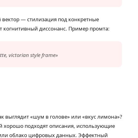
й вектор — стилизация под конкретные
т когнитивный диссонанс. Пример промта:
te, victorian style frame»
ак выглядит «шум в голове» или «вкус лимона»?
тий хорошо подходят описания, использующие
н или облако цифровых данных. Эффектный