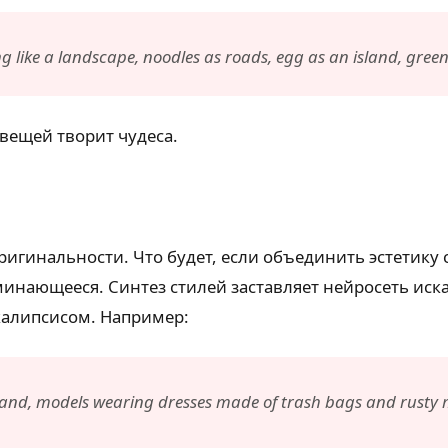
ng like a landscape, noodles as roads, egg as an island, gree
вещей творит чудеса.
игинальности. Что будет, если объединить эстетику 
минающееся. Синтез стилей заставляет нейросеть ис
калипсисом. Например:
eland, models wearing dresses made of trash bags and rust