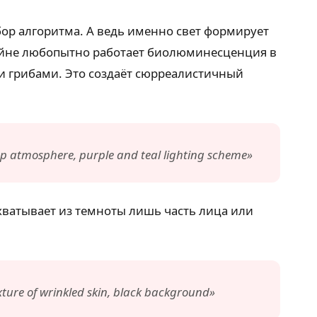
бор алгоритма. А ведь именно свет формирует
айне любопытно работает биолюминесценция в
и грибами. Это создаёт сюрреалистичный
p atmosphere, purple and teal lighting scheme»
хватывает из темноты лишь часть лица или
exture of wrinkled skin, black background»