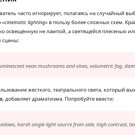
атель часто игнорирует, полагаясь на случайный вы
о
«cinematic lighting»
в пользу более сложных схем. Кр
но освещённую не лампой, а светящейся плесенью ил
й сцены:
oluminescent neon mushrooms and vines, volumetric fog, dam
ьзование жёсткого, театрального света, который вы
о
, добавляет драматизма. Попробуйте ввести:
shadows, harsh single light source from side, high contrast, t