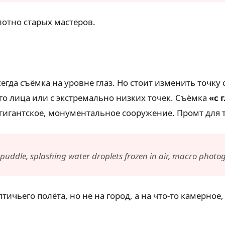
олотно старых мастеров.
гда съёмка на уровне глаз. Но стоит изменить точку 
го лица или с экстремально низких точек. Съёмка
«с 
 гигантское, монументальное сооружение. Промт для
a puddle, splashing water droplets frozen in air, macro photo
чьего полёта, но не на город, а на что-то камерное,