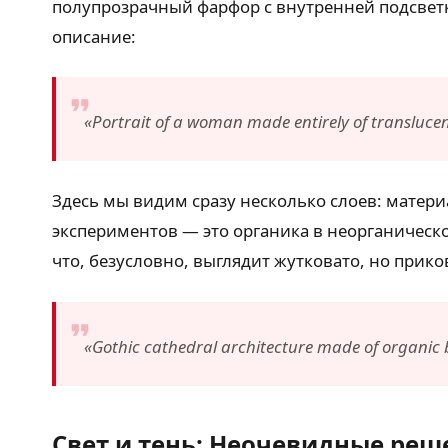
полупрозрачный фарфор с внутренней подсветк
описание:
«Portrait of a woman made entirely of translucent
Здесь мы видим сразу несколько слоев: матери
экспериментов — это органика в неорганическ
что, безусловно, выглядит жутковато, но прик
«Gothic cathedral architecture made of organic b
Свет и тень: Неочевидные реш