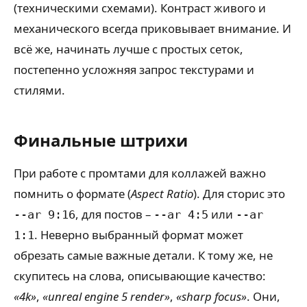
(техническими схемами). Контраст живого и
механического всегда приковывает внимание. И
всё же, начинать лучше с простых сеток,
постепенно усложняя запрос текстурами и
стилями.
Финальные штрихи
При работе с промтами для коллажей важно
помнить о формате (
Aspect Ratio
). Для сторис это
, для постов –
или
--ar 9:16
--ar 4:5
--ar
. Неверно выбранный формат может
1:1
обрезать самые важные детали. К тому же, не
скупитесь на слова, описывающие качество:
«4k»
,
«unreal engine 5 render»
,
«sharp focus»
. Они,