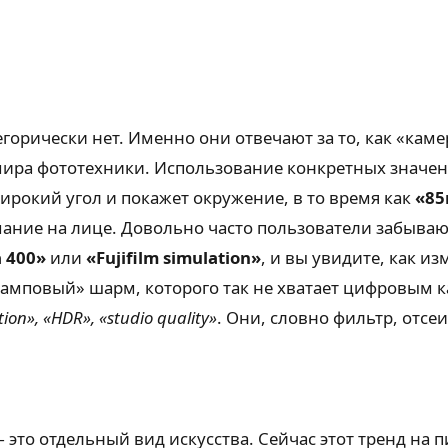
горически нет. Именно они отвечают за то, как «кам
мира фототехники. Использование конкретных значен
ирокий угол и покажет окружение, в то время как
«85
ание на лице. Довольно часто пользователи забывают
a 400»
или
«Fujifilm simulation»
, и вы увидите, как и
амповый» шарм, которого так не хватает цифровым ка
ition», «HDR», «studio quality»
. Они, словно фильтр, отс
это отдельный вид искусства. Сейчас этот тренд на 