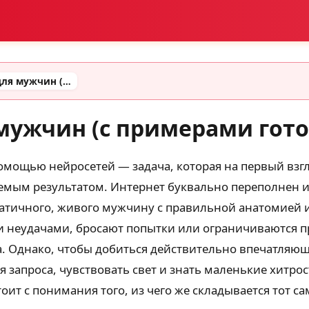
Красивые промты для мужчин (с примерами готовых промтов)
мужчин (с примерами гот
омощью нейросетей — задача, которая на первый взгл
уемым результатом. Интернет буквально переполнен
зматичного, живого мужчину с правильной анатомией 
 неудачами, бросают попытки или ограничиваются пр
. Однако, чтобы добиться действительно впечатляюще
я запроса, чувствовать свет и знать маленькие хитро
тоит с понимания того, из чего же складывается тот 