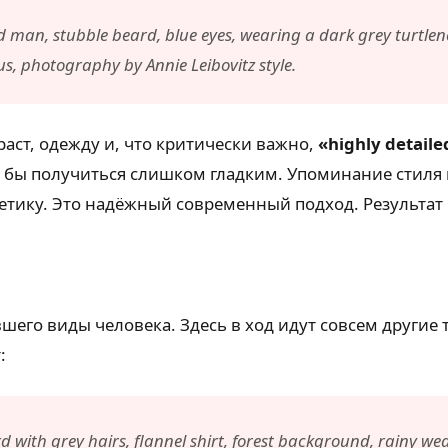
 man, stubble beard, blue eyes, wearing a dark grey turtleneck
cus, photography by Annie Leibovitz style.
раст, одежду и, что критически важно,
«highly detaile
ло бы получиться слишком гладким. Упоминание стиля 
етику. Это надёжный современный подход. Результат 
вшего виды человека. Здесь в ход идут совсем другие
:
with grey hairs, flannel shirt, forest background, rainy weat