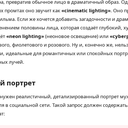
ра, превратив обычное лицо в драматичный образ. О
х промтах оно звучит как
«cinematic lighting»
. Оно 
фильма. Если же хочется добавить загадочности и дра
атенением половины лица, которая создаёт глубокий, 
дёт
«neon lighting»
(неоновое освещение) или
«cyberp
ого, фиолетового и розового. Ну и, конечно же, нель
ени, идеальные для романтичных или спокойных портре
ных лучей.
й портрет
м нужен реалистичный, детализированный портрет м
 в социальной сети. Такой запрос должен содержать 
т: