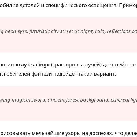
 обилия деталей и специфического освещения. Приме
on eyes, futuristic city street at night, rain, reflections o
ологии
«ray tracing»
(трассировка лучей) даёт нейросе
 любителей фэнтези подойдёт такой вариант:
owing magical sword, ancient forest background, ethereal light,
орисовывать мельчайшие узоры на доспехах, что дел