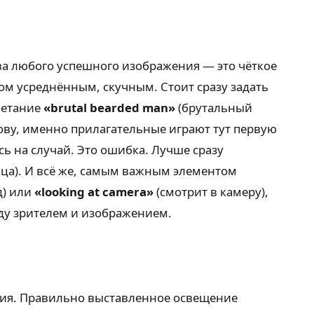
ва любого успешного изображения — это чёткое
ом усреднённым, скучным. Стоит сразу задать
четание
«brutal bearded man»
(брутальный
лову, именно прилагательные играют тут первую
ь на случай. Это ошибка. Лучше сразу
ица). И всё же, самым важным элементом
д) или
«looking at camera»
(смотрит в камеру),
жду зрителем и изображением.
ания. Правильно выставленное освещение