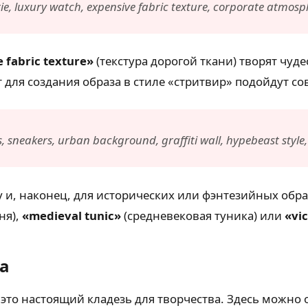
 tie, luxury watch, expensive fabric texture, corporate atmos
 fabric texture»
(текстура дорогой ткани) творят чуд
т для создания образа в стиле «стритвир» подойдут со
 sneakers, urban background, graffiti wall, hypebeast style, 
Ну и, наконец, для исторических или фэнтезийных об
ня),
«medieval tunic»
(средневековая туника) или
«vic
а
это настоящий кладезь для творчества. Здесь можно 