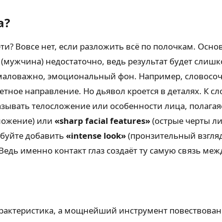
а?
и? Вовсе нет, если разложить всё по полочкам. Осно
(мужчина) недостаточно, ведь результат будет слишк
немаловажно, эмоциональный фон. Например, словосо
тное направление. Но дьявол кроется в деталях. К с
зывать телосложение или особенности лица, полагаяс
ложение) или
«sharp facial features»
(острые черты л
обуйте добавить
«intense look»
(пронзительный взгля
 Ведь именно контакт глаз создаёт ту самую связь ме
 характеристика, а мощнейший инструмент повествов