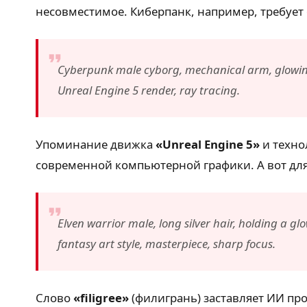
несовместимое. Киберпанк, например, требует
Cyberpunk male cyborg, mechanical arm, glowing ne
Unreal Engine 5 render, ray tracing.
Упоминание движка
«Unreal Engine 5»
и техн
современной компьютерной графики. А вот для
Elven warrior male, long silver hair, holding a gl
fantasy art style, masterpiece, sharp focus.
Слово
«filigree»
(филигрань) заставляет ИИ пр