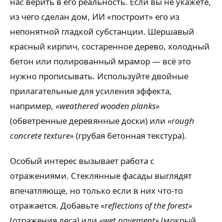
нас верить в его реальность. Если вы не укажете,
из чего сделан дом, ИИ «построит» его из
непонятной гладкой субстанции. Шершавый
красный кирпич, состаренное дерево, холодный
бетон или полированный мрамор — всё это
нужно прописывать. Используйте двойные
прилагательные для усиления эффекта,
например,
«weathered wooden planks»
(обветренные деревянные доски) или
«rough
concrete texture»
(грубая бетонная текстура).
Особый интерес вызывает работа с
отражениями. Стеклянные фасады выглядят
впечатляюще, но только если в них что-то
отражается. Добавьте
«reflections of the forest»
(отражения леса) или
«wet pavement»
(мокрый