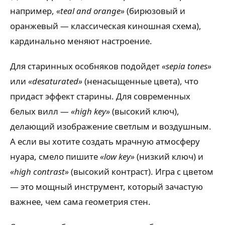
например,
«teal and orange»
(бирюзовый и
оранжевый — классическая киношная схема),
кардинально меняют настроение.
Для старинных особняков подойдет
«sepia tones»
или
«desaturated»
(ненасыщенные цвета), что
придаст эффект старины. Для современных
белых вилл —
«high key»
(высокий ключ),
делающий изображение светлым и воздушным.
А если вы хотите создать мрачную атмосферу
нуара, смело пишите
«low key»
(низкий ключ) и
«high contrast»
(высокий контраст). Игра с цветом
— это мощный инструмент, который зачастую
важнее, чем сама геометрия стен.