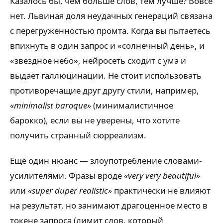
Казалось бы, чем больше слов, тем лучше? Вовсе
нет. Львиная доля неудачных генераций связана
с перегруженностью промта. Когда вы пытаетесь
впихнуть в один запрос и «солнечный день», и
«звездное небо», нейросеть сходит с ума и
выдает галлюцинации. Не стоит использовать
противоречащие друг другу стили, например,
«minimalist baroque»
(минималистичное
барокко), если вы не уверены, что хотите
получить странный сюрреализм.
Ещё один нюанс — злоупотребление словами-
усилителями. Фразы вроде
«very very beautiful»
или
«super duper realistic»
практически не влияют
на результат, но занимают драгоценное место в
токене запроса (лимит слов, который