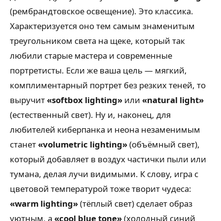
(рембрандтовское освещение). Это классика.
Характеризуется оно тем самым знаменитым
треугольником света на щеке, который так
любили старые мастера и современные
портретисты. Если же ваша цель — мягкий,
комплиментарный портрет без резких теней, то
выручит
«softbox lighting»
или
«natural light»
(естественный свет). Ну и, наконец, для
любителей киберпанка и неона незаменимым
станет
«volumetric lighting»
(объёмный свет),
который добавляет в воздух частички пыли или
тумана, делая лучи видимыми. К слову, игра с
цветовой температурой тоже творит чудеса:
«warm lighting»
(тёплый свет) сделает образ
уютным, а
«cool blue tone»
(холодный синий