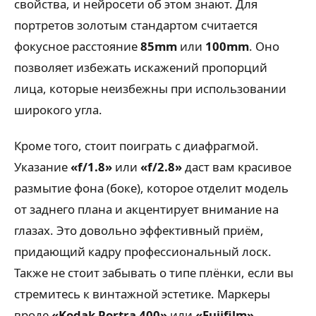
свойства, и нейросети об этом знают. Для
портретов золотым стандартом считается
фокусное расстояние
85mm
или
100mm
. Оно
позволяет избежать искажений пропорций
лица, которые неизбежны при использовании
широкого угла.
Кроме того, стоит поиграть с диафрагмой.
Указание
«f/1.8»
или
«f/2.8»
даст вам красивое
размытие фона (боке), которое отделит модель
от заднего плана и акцентирует внимание на
глазах. Это довольно эффективный приём,
придающий кадру профессиональный лоск.
Также не стоит забывать о типе плёнки, если вы
стремитесь к винтажной эстетике. Маркеры
вроде
«Kodak Portra 400»
или
«Fujifilm»