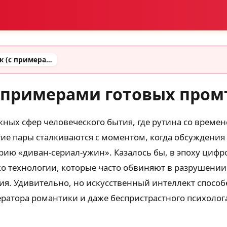
Промты для парочек (с примерами готовых промтов)
с примерами готовых пром
ных сфер человеческого бытия, где рутина со време
гие пары сталкиваются с моментом, когда обсуждения
рию «диван-сериал-ужин». Казалось бы, в эпоху цифр
ко технологии, которые часто обвиняют в разрушени
. Удивительно, но искусственный интеллект способе
ератора романтики и даже беспристрастного психолог