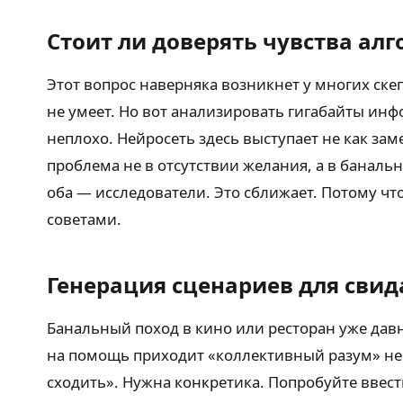
Стоит ли доверять чувства ал
Этот вопрос наверняка возникнет у многих ске
не умеет. Но вот анализировать гигабайты инф
неплохо. Нейросеть здесь выступает не как за
проблема не в отсутствии желания, а в баналь
оба — исследователи. Это сближает. Потому ч
советами.
Генерация сценариев для сви
Банальный поход в кино или ресторан уже давн
на помощь приходит «коллективный разум» ней
сходить». Нужна конкретика. Попробуйте ввес