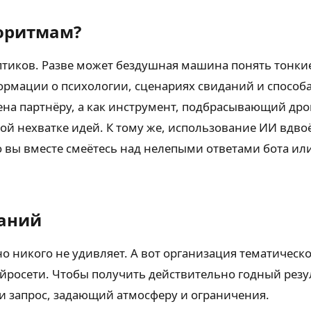
горитмам?
птиков. Разве может бездушная машина понять тонки
ормации о психологии, сценариях свиданий и способа
мена партнёру, а как инструмент, подбрасывающий дро
ной нехватке идей. К тому же, использование ИИ вдво
то вы вместе смеётесь над нелепыми ответами бота и
даний
о никого не удивляет. А вот организация тематическо
росети. Чтобы получить действительно годный резуль
ти запрос, задающий атмосферу и ограничения.