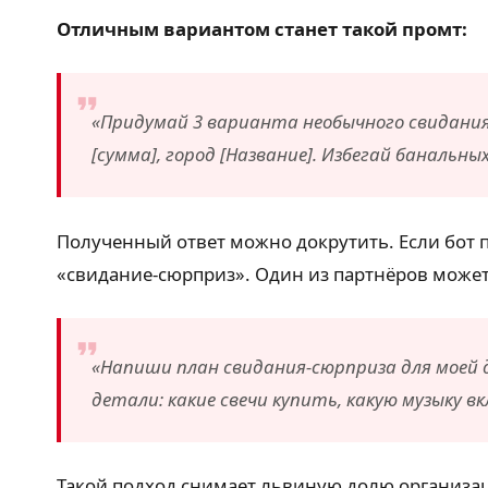
Отличным вариантом станет такой промт:
«Придумай 3 варианта необычного свидания
[сумма], город [Название]. Избегай банальн
Полученный ответ можно докрутить. Если бот 
«свидание-сюрприз». Один из партнёров может
«Напиши план свидания-сюрприза для моей д
детали: какие свечи купить, какую музыку 
Такой подход снимает львиную долю организа