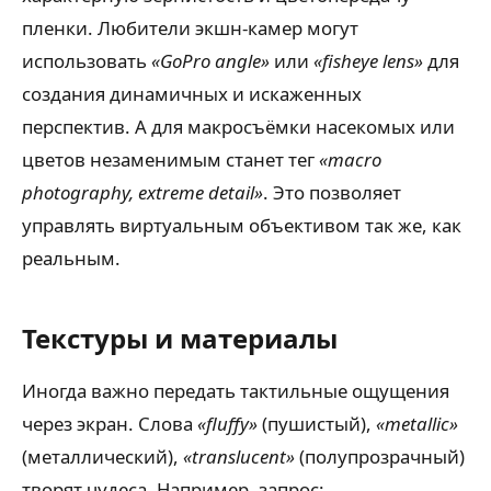
пленки. Любители экшн-камер могут
использовать
«GoPro angle»
или
«fisheye lens»
для
создания динамичных и искаженных
перспектив. А для макросъёмки насекомых или
цветов незаменимым станет тег
«macro
photography, extreme detail»
. Это позволяет
управлять виртуальным объективом так же, как
реальным.
Текстуры и материалы
Иногда важно передать тактильные ощущения
через экран. Слова
«fluffy»
(пушистый),
«metallic»
(металлический),
«translucent»
(полупрозрачный)
творят чудеса. Например, запрос: