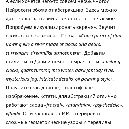
А если хочется чего-то совсем необычного?
Нейросети обожают абстракцию. Здесь можно
дать волю фантазии и сочетать несочетаемое.
Попробуем визуализировать «время». Звучит
сложно, но интересно. Промт:
«Concept art of time
flowing like a river made of clocks and gears,
surrealism, dreamlike atmosphere»
. Добавим
стилистики Дали и немного мрачности:
«melting
clocks, gears turning into water, dark fantasy style,
mysterious fog, intricate details, oil painting style»
.
Получится загадочное, философское
изображение. Кстати, для абстракций отлично
работают слова
«fractal»
,
«mandala»
,
«psychedelic»
,
«fluid»
. Они заставляют ИИ генерировать
сложные геометрические узоры и переливы