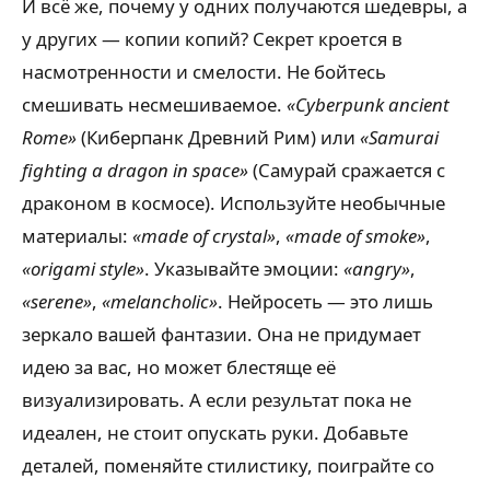
И всё же, почему у одних получаются шедевры, а
у других — копии копий? Секрет кроется в
насмотренности и смелости. Не бойтесь
смешивать несмешиваемое.
«Cyberpunk ancient
Rome»
(Киберпанк Древний Рим) или
«Samurai
fighting a dragon in space»
(Самурай сражается с
драконом в космосе). Используйте необычные
материалы:
«made of crystal»
,
«made of smoke»
,
«origami style»
. Указывайте эмоции:
«angry»
,
«serene»
,
«melancholic»
. Нейросеть — это лишь
зеркало вашей фантазии. Она не придумает
идею за вас, но может блестяще её
визуализировать. А если результат пока не
идеален, не стоит опускать руки. Добавьте
деталей, поменяйте стилистику, поиграйте со