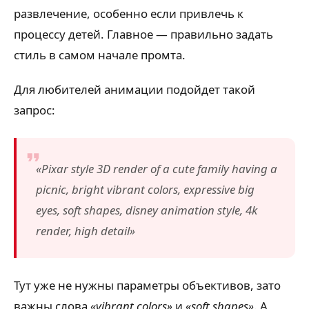
развлечение, особенно если привлечь к
процессу детей. Главное — правильно задать
стиль в самом начале промта.
Для любителей анимации подойдет такой
запрос:
«Pixar style 3D render of a cute family having a
picnic, bright vibrant colors, expressive big
eyes, soft shapes, disney animation style, 4k
render, high detail»
Тут уже не нужны параметры объективов, зато
важны слова
«vibrant colors»
и
«soft shapes»
. А