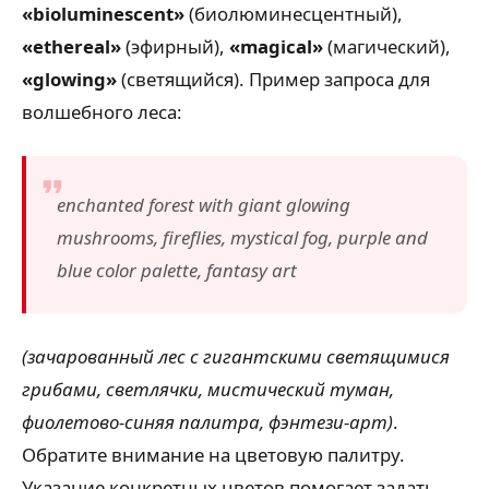
«bioluminescent»
(биолюминесцентный),
«ethereal»
(эфирный),
«magical»
(магический),
«glowing»
(светящийся). Пример запроса для
волшебного леса:
enchanted forest with giant glowing
mushrooms, fireflies, mystical fog, purple and
blue color palette, fantasy art
(зачарованный лес с гигантскими светящимися
грибами, светлячки, мистический туман,
фиолетово-синяя палитра, фэнтези-арт)
.
Обратите внимание на цветовую палитру.
Указание конкретных цветов помогает задать