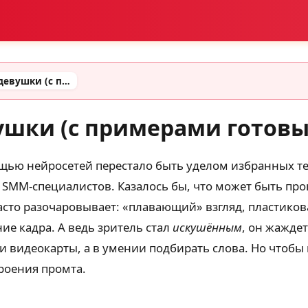
Промты для видео девушки (с примерами готовых промтов)
ушки (с примерами готовы
ощью нейросетей перестало быть уделом избранных 
 SMM-специалистов. Казалось бы, что может быть про
асто разочаровывает: «плавающий» взгляд, пластиков
е кадра. А ведь зритель стал
искушённым
, он жаждет
сти видеокарты, а в умении подбирать слова. Но что
роения промта.