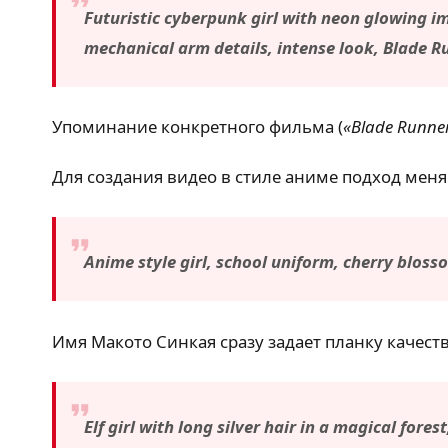
Futuristic cyberpunk girl with neon glowing imp
mechanical arm details, intense look, Blade Ru
Упоминание конкретного фильма (
«Blade Runner
Для создания видео в стиле аниме подход мен
Anime style girl, school uniform, cherry bloss
Имя Макото Синкая сразу задает планку качеств
Elf girl with long silver hair in a magical fore