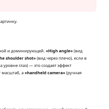
артинку.
енной и доминирующей.
«High angle»
(вид
he shoulder shot»
(вид через плечо), если в
а уровне глаз) — это создает эффект
т масштаб, а
«handheld camera»
(ручная