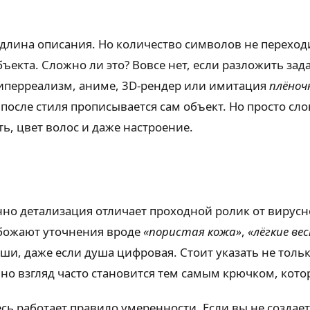
длина описания. Но количество символов не переходи
ъекта. Сложно ли это? Вовсе нет, если разложить за
 гиперреализм, аниме, 3D-рендер или имитация
плёноч
 после стиля прописывается сам объект. Но просто сл
ь, цвет волос и даже настроение.
енно детализация отличает проходной ролик от вирус
обожают уточнения вроде
«пористая кожа»
,
«лёгкие ве
уши, даже если душа цифровая. Стоит указать не тольк
но взгляд часто становится тем самым крючком, кот
сь работает правило умеренности. Если вы не создае