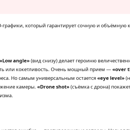
D-графики, который гарантирует сочную и объёмную к
«Low angle»
(вид снизу) делает героиню величеств
ость или кокетливость. Очень мощный прием —
«over t
ереса. Но самым универсальным остается
«eye level»
(н
вижение камеры.
«Drone shot»
(съёмка с дрона) покаже
изма.