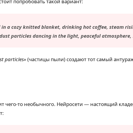
стоит попробовать такой вариант:
n a cozy knitted blanket, drinking hot coffee, steam risi
st particles dancing in the light, peaceful atmosphere, 
st particles»
(частицы пыли) создают тот самый антураж
ит чего-то необычного. Нейросети — настоящий кладе
т: