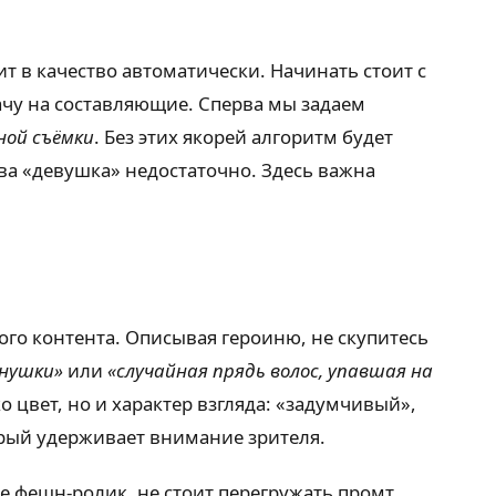
т в качество автоматически. Начинать стоит с
дачу на составляющие. Сперва мы задаем
ной съёмки
. Без этих якорей алгоритм будет
ова «девушка» недостаточно. Здесь важна
ного контента. Описывая героиню, не скупитесь
снушки»
или
«случайная прядь волос, упавшая на
о цвет, но и характер взгляда: «задумчивый»,
орый удерживает внимание зрителя.
те фешн-ролик, не стоит перегружать промт