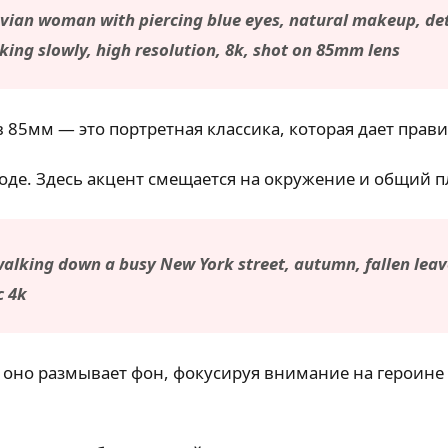
ian woman with piercing blue eyes, natural makeup, detai
nking slowly, high resolution, 8k, shot on 85mm lens
 85мм — это портретная классика, которая дает пра
оде. Здесь акцент смещается на окружение и общий п
 walking down a busy New York street, autumn, fallen leav
c 4k
— оно размывает фон, фокусируя внимание на героине