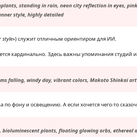
lants, standing in rain, neon city reflection in eyes, pink
nner style, highly detailed
 style»
) служит отличным ориентиром для ИИ.
яется кардинально. Здесь важны упоминания студий и
oms falling, windy day, vibrant colors, Makoto Shinkai art
а по фону и освещению. А если хочется чего-то сказо
st, bioluminescent plants, floating glowing orbs, ethereal 