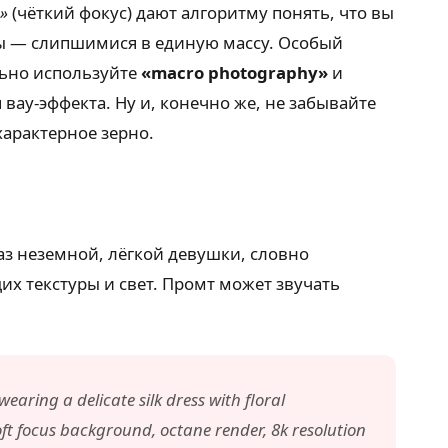
s»
(чёткий фокус) дают алгоритму понять, что вы
сы — слипшимися в единую массу. Особый
льно используйте
«macro photography»
и
 вау-эффекта. Ну и, конечно же, не забывайте
характерное зерно.
аз неземной, лёгкой девушки, словно
их текстуры и свет. Промт может звучать
wearing a delicate silk dress with floral
soft focus background, octane render, 8k resolution