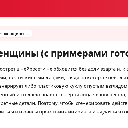
Красивый промт для женщины (с примерами готовых промтов)
енщины (с примерами гот
трет в нейросети не обходится без доли азарта и, к 
ми, почти живыми лицами, глядя на которые невольно
енерирует либо пластиковую куклу с пустым взглядо
енный интеллект знает все черты лица человечества
нкретные детали. Поэтому, чтобы сгенерировать дейс
рузиться в нюансы промпт-инжиниринга и научиться го