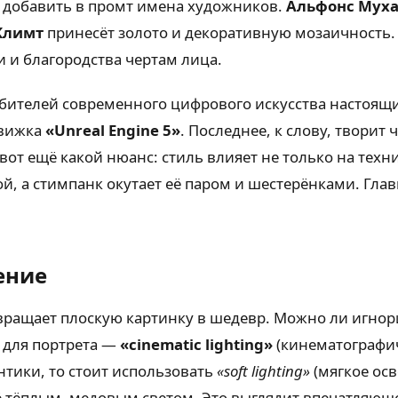
 добавить в промт имена художников.
Альфонс Мух
Климт
принесёт золото и декоративную мозаичность. Е
 и благородства чертам лица.
бителей современного цифрового искусства настоящи
движка
«Unreal Engine 5»
. Последнее, к слову, творит
от ещё какой нюанс: стиль влияет не только на техни
, а стимпанк окутает её паром и шестерёнками. Глав
ение
ращает плоскую картинку в шедевр. Можно ли игнорир
 для портрета —
«cinematic lighting»
(кинематографич
нтики, то стоит использовать
«soft lighting»
(мягкое ос
сё тёплым, медовым светом. Это выглядит впечатляющ