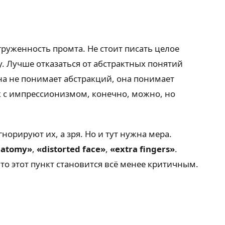
груженность промта. Не стоит писать целое
. Лучше отказаться от абстрактных понятий
на не понимает абстракций, она понимает
к с импрессионизмом, конечно, можно, но
орируют их, а зря. Но и тут нужна мера.
natomy»
,
«distorted face»
,
«extra fingers»
.
о этот пункт становится всё менее критичным.