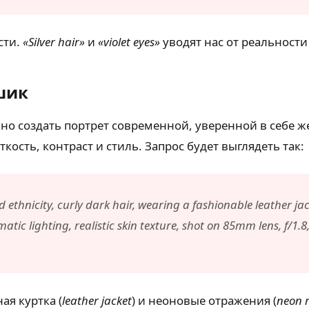
сти.
«Silver hair»
и
«violet eyes»
уводят нас от реальности 
шик
но создать портрет современной, уверенной в себе же
ость, контраст и стиль. Запрос будет выглядеть так:
 ethnicity, curly dark hair, wearing a fashionable leather j
matic lighting, realistic skin texture, shot on 85mm lens, f/1.8
я куртка (
leather jacket
) и неоновые отражения (
neon r