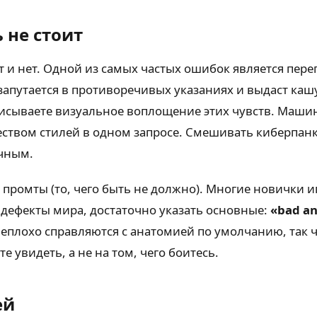
 не стоит
т и нет. Одной из самых частых ошибок является пере
запутается в противоречивых указаниях и выдаст кашу
описываете визуальное воплощение этих чувств. Маши
чеством стилей в одном запросе. Смешивать киберпан
ичным.
ромты (то, чего быть не должно). Многие новички игн
 дефекты мира, достаточно указать основные:
«bad a
плохо справляются с анатомией по умолчанию, так чт
е увидеть, а не на том, чего боитесь.
ей