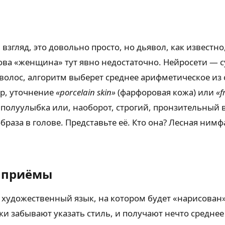
 взгляд, это довольно просто, но дьявол, как известн
ова «женщина» тут явно недостаточно. Нейросети — с
волос, алгоритм выберет среднее арифметическое из с
ер, уточнение
«porcelain skin»
(фарфоровая кожа) или
«f
полуулыбка или, наоборот, строгий, пронзительный в
браза в голове. Представьте её. Кто она? Лесная нимф
е приёмы
удожественный язык, на котором будет «нарисован» 
ки забывают указать стиль, и получают нечто средне