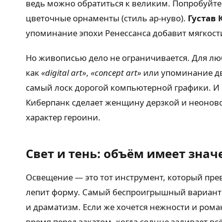
ведь можно обратиться к великим. Попробуйте
цветочные орнаменты (стиль ар-нуво).
Густав 
упоминание эпохи Ренессанса добавит мягкости
Но живописью дело не ограничивается. Для лю
как
«digital art»
,
«concept art»
или упоминание 
самый лоск дорогой компьютерной графики. И в
Киберпанк сделает женщину дерзкой и неоновой
характер героини.
Свет и тень: объём имеет знач
Освещение — это тот инструмент, который прев
лепит форму. Самый беспроигрышный вариант
и драматизм. Если же хочется нежности и рома
время перед закатом, когда солнце заливает в