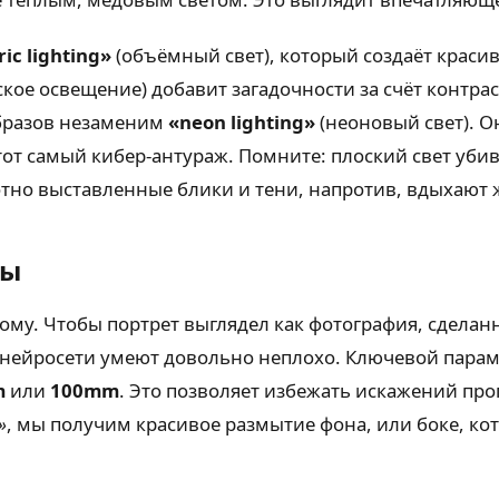
ic lighting»
(объёмный свет), который создаёт краси
кое освещение) добавит загадочности за счёт контрас
образов незаменим
«neon lighting»
(неоновый свет). О
 тот самый кибер-антураж. Помните: плоский свет уб
отно выставленные блики и тени, напротив, вдыхают 
ры
ному. Чтобы портрет выглядел как фотография, сдела
нейросети умеют довольно неплохо. Ключевой параме
m
или
100mm
. Это позволяет избежать искажений пр
»
, мы получим красивое размытие фона, или боке, ко