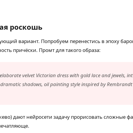
кая роскошь
ющий вариант. Попробуем перенестись в эпоху баро
ость причёски. Промт для такого образа:
elaborate velvet Victorian dress with gold lace and jewels, i
, dramatic shadows, oil painting style inspired by Rembrandt
жево) дают нейросети задачу прорисовать сложные ф
печатляюще.