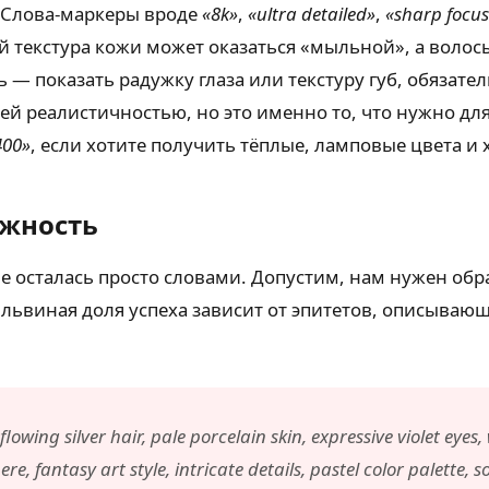
. Слова-маркеры вроде
«8k»
,
«ultra detailed»
,
«sharp focu
ий текстура кожи может оказаться «мыльной», а воло
 — показать радужку глаза или текстуру губ, обязате
оей реалистичностью, но это именно то, что нужно для
400»
, если хотите получить тёплые, ламповые цвета и 
ежность
е осталась просто словами. Допустим, нам нужен обр
 львиная доля успеха зависит от эпитетов, описывающ
owing silver hair, pale porcelain skin, expressive violet eyes, 
 fantasy art style, intricate details, pastel color palette, 