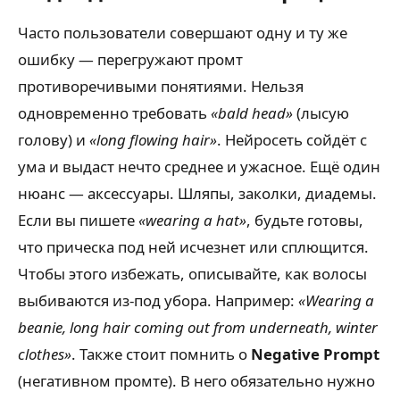
Часто пользователи совершают одну и ту же
ошибку — перегружают промт
противоречивыми понятиями. Нельзя
одновременно требовать
«bald head»
(лысую
голову) и
«long flowing hair»
. Нейросеть сойдёт с
ума и выдаст нечто среднее и ужасное. Ещё один
нюанс — аксессуары. Шляпы, заколки, диадемы.
Если вы пишете
«wearing a hat»
, будьте готовы,
что прическа под ней исчезнет или сплющится.
Чтобы этого избежать, описывайте, как волосы
выбиваются из-под убора. Например:
«Wearing a
beanie, long hair coming out from underneath, winter
clothes»
. Также стоит помнить о
Negative Prompt
(негативном промте). В него обязательно нужно