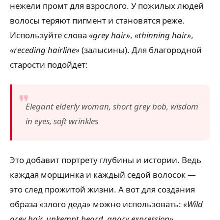
нежели промт для взрослого. У пожилых людей
волосы теряют пигмент и становятся реже.
Используйте слова
«grey hair»
,
«thinning hair»
,
«receding hairline»
(залысины). Для благородной
старости подойдет:
Elegant elderly woman, short grey bob, wisdom
in eyes, soft wrinkles
Это добавит портрету глубины и истории. Ведь
каждая морщинка и каждый седой волосок —
это след прожитой жизни. А вот для создания
образа «злого деда» можно использовать:
«Wild
grey hair, unkempt beard, angry expression»
.