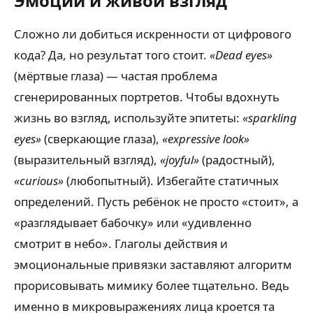
Эмоции и живой взгляд
Сложно ли добиться искренности от цифрового
кода? Да, но результат того стоит.
«Dead eyes»
(мёртвые глаза) — частая проблема
сгенерированных портретов. Чтобы вдохнуть
жизнь во взгляд, используйте эпитеты:
«sparkling
eyes»
(сверкающие глаза),
«expressive look»
(выразительный взгляд),
«joyful»
(радостный),
«curious»
(любопытный). Избегайте статичных
определений. Пусть ребёнок не просто «стоит», а
«разглядывает бабочку» или «удивленно
смотрит в небо». Глаголы действия и
эмоциональные привязки заставляют алгоритм
прорисовывать мимику более тщательно. Ведь
именно в микровыражениях лица кроется та