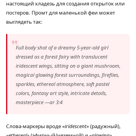
настоящий кладезь для создания открыток или
постеров. Промт для маленькой феи может
выглядеть так:
Full body shot of a dreamy 5-year-old girl
dressed as a forest fairy with translucent
iridescent wings, sitting on a giant mushroom,
magical glowing forest surroundings, fireflies,
sparkles, ethereal atmosphere, soft pastel
colors, fantasy art style, intricate details,
masterpiece —ar 3:4
Слова-маркеры вроде
«iridescent»
(радужный),
«ethereal»
(эфирный/неземной) и
«glowing»