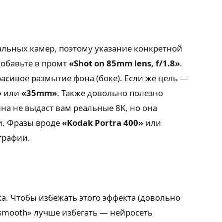
альных камер, поэтому указание конкретной
Добавьте в промт
«Shot on 85mm lens, f/1.8»
.
асивое размытие фона (боке). Если же цель —
»
или
«35mm»
. Также довольно полезно
ина не выдаст вам реальные 8K, но она
ки. Фразы вроде
«Kodak Portra 400»
или
графии.
ка. Чтобы избежать этого эффекта (довольно
 «smooth» лучше избегать — нейросеть