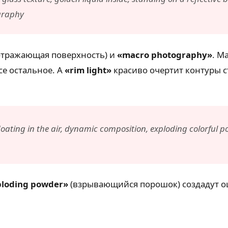
ography
отражающая поверхность) и
«macro photography»
. М
се остальное. А
«rim light»
красиво очертит контуры ст
floating in the air, dynamic composition, exploding colorful 
ploding powder»
(взрывающийся порошок) создадут о