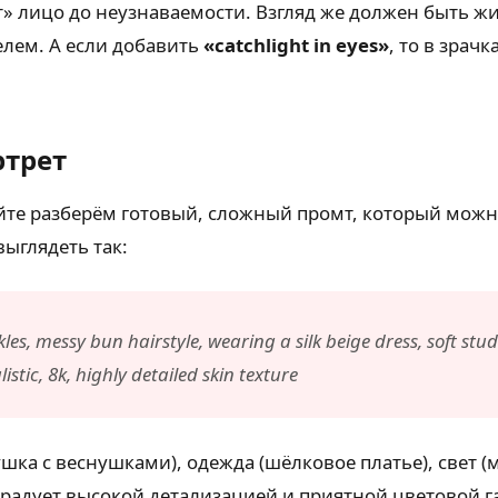
» лицо до неузнаваемости. Взгляд же должен быть 
елем. А если добавить
«catchlight in eyes»
, то в зрач
ртрет
йте разберём готовый, сложный промт, который можно
ыглядеть так:
s, messy bun hairstyle, wearing a silk beige dress, soft stu
listic, 8k, highly detailed skin texture
шка с веснушками), одежда (шёлковое платье), свет (м
порадует высокой детализацией и приятной цветовой га