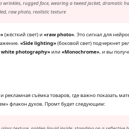
 wrinkles, rugged face, wearing a tweed jacket, dramatic har
d, raw photo, realistic texture
g»
(жёсткий свет) и
«raw photo»
. Это сигнал для нейр
ражение.
«Side lighting»
(боковой свет) подчеркнет рел
 white photography»
или
«Monochrome»
, и вы полу
и рекламная съёмка товаров, где важно показать мате
аем» флакон духов. Промт будет следующим:
ass texture, golden liquid inside, standing on a reflective b