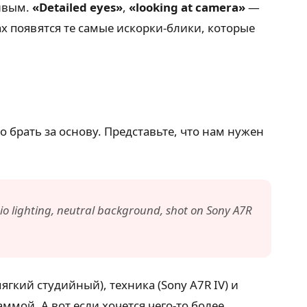
живым.
«Detailed eyes»
,
«looking at camera»
—
ках появятся те самые искорки-блики, которые
 брать за основу. Представьте, что нам нужен
dio lighting, neutral background, shot on Sony A7R
ягкий студийный), техника (Sony A7R IV) и
ммой. А вот если хочется чего-то более