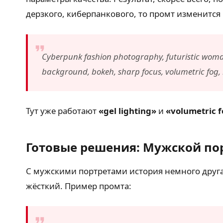
дерзкого, киберпанкового, то промт изменится
Cyberpunk fashion photography, futuristic woman 
background, bokeh, sharp focus, volumetric fog, r
Тут уже работают
«gel lighting»
и
«volumetric 
Готовые решения: Мужской по
С мужскими портретами история немного другая
жёсткий. Пример промта: