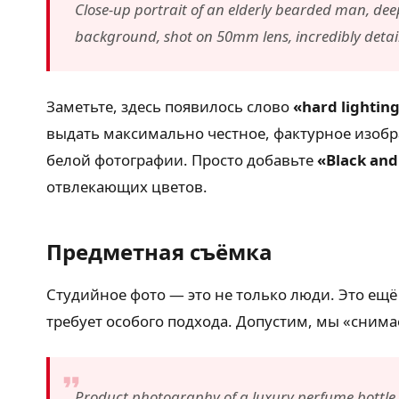
Close-up portrait of an elderly bearded man, deep
background, shot on 50mm lens, incredibly detaile
Заметьте, здесь появилось слово
«hard lightin
выдать максимально честное, фактурное изоб
белой фотографии. Просто добавьте
«Black and
отвлекающих цветов.
Предметная съёмка
Студийное фото — это не только люди. Это ещё 
требует особого подхода. Допустим, мы «сним
Product photography of a luxury perfume bottle, gl