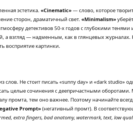
ленная эстетика.
«Cinematic»
— слово, которое творит
ение сторон, драматичный свет.
«Minimalism»
уберёт
 атмосферу детективов 50-х годов с глубокими теням
, а взгляд — надменным, как в глянцевых журналах. 
ть восприятие картинки.
 слов. Не стоит писать «sunny day» и «dark studio» о
сать целые сочинения с деепричастными оборотами.
лу промта, тем оно важнее. Поэтому начинайте всегда
egative Prompt»
(негативный промт). В соответствующ
ormed, extra fingers, bad anatomy, watermark, text, low qual