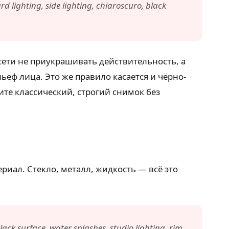
d lighting, side lighting, chiaroscuro, black
осети не приукрашивать действительность, а
ьеф лица. Это же правило касается и чёрно-
чите классический, строгий снимок без
риал. Стекло, металл, жидкость — всё это
lack surface, water splashes, studio lighting, rim