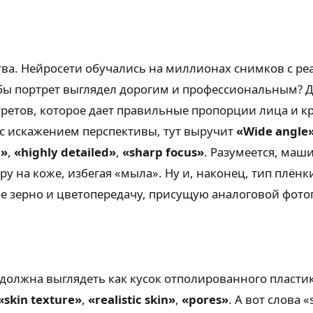
тва. Нейросети обучались на миллионах снимков с ре
обы портрет выглядел дорогим и профессиональным? 
третов, которое дает правильные пропорции лица и кр
 с искажением перспективы, тут выручит
«Wide angle
n»
,
«highly detailed»
,
«sharp focus»
. Разумеется, маш
ру на коже, избегая «мыла». Ну и, наконец, тип плён
е зерно и цветопередачу, присущую аналоговой фото
е должна выглядеть как кусок отполированного пласти
«skin texture»
,
«realistic skin»
,
«pores»
. А вот слова