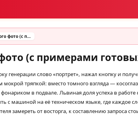
Промт для студийного фото (с примерами готовых промтов)
фото (с примерами готовы
року генерации слово «портрет», нажал кнопку и пол
м мокрой тряпкой: вместо томного взгляда — косоглаз
фонариком в подвале. Львиная доля успеха в работе 
рить с машиной на её техническом языке, где каждое сл
ителя замереть от восторга, к составлению запроса ст