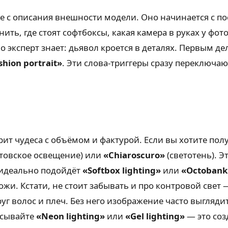
е с описания внешности модели. Оно начинается с п
ть, где стоят софтбоксы, какая камера в руках у фот
 но эксперт знает: дьявол кроется в деталях. Первым 
shion portrait»
. Эти слова-триггеры сразу переключа
рит чудеса с объёмом и фактурой. Если вы хотите пол
товское освещение) или
«Chiaroscuro»
(светотень). 
 идеально подойдёт
«Softbox lighting»
или
«Octobank
и. Кстати, не стоит забывать и про контровой свет
г волос и плеч. Без него изображение часто выгляди
исывайте
«Neon lighting»
или
«Gel lighting»
— это соз