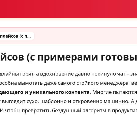
Промты для маркетплейсов (с примерами готовых промтов)
йсов (с примерами готовы
длайны горят, а вдохновение давно покинуло чат – зн
особна вымотать даже самого стойкого менеджера, в
дающего и уникального контента
. Многие пытаются
ат выглядит сухо, шаблонно и откровенно машинно. А д
 И чтобы превратить бездушный алгоритм в продуктив