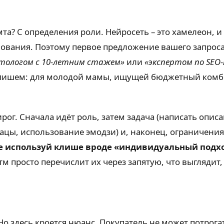
та? С определения роли. Нейросеть – это хамелеон, и 
ования. Поэтому первое предложение вашего запроса 
ологом с 10-летним стажем»
или
«экспертом по SEO-
мы пишем: для молодой мамы, ищущей бюджетный комб
рог. Сначала идёт роль, затем задача (написать опис
зацы, использование эмодзи) и, наконец, ограничения
е используй клише вроде «индивидуальный подхо
м просто перечислит их через запятую, что выглядит,
Но здесь кроется нюанс. Покупатель не может потрога