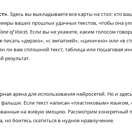
ст»
. Здесь вы выкладываете все карты на стол: кто ва
меры ваших прошлых удачных текстов, чтобы она улов
Tone of Voice
). Если вы не укажете, каким голосом гов
 писать «дерзко», «с эмпатией», «цинично» или «в ст
жен ли вам сплошной текст, таблица или пошаговая ин
й результат.
рная арена для использования нейросетей. Но и здес
к фальши. Если текст написан «пластиковым» языком, 
ованные на живую эмоцию. Рассмотрим конкретный пр
ра, но боитесь скатиться в нудное нравоучение.