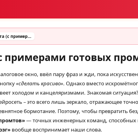
Промты для контента (с примерами готовых промтов)
с примерами готовых про
алоговое окно, ввёл пару фраз и жди, пока искусств
кнопку
«сделать красиво»
. Однако вместо искромётног
веет холодом и канцеляризмами. Знакомая ситуация? 
 нейросеть – это всего лишь зеркало, отражающее точн
невнятное бормотание. Поэтому, чтобы превратить бе
промтов»
— точных инженерных команд, способных в
озг»
вообще воспринимает наши слова.