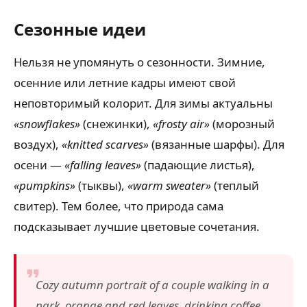
Сезонные идеи
Нельзя не упомянуть о сезонности. Зимние,
осенние или летние кадры имеют свой
неповторимый колорит. Для зимы актуальны
«snowflakes»
(снежинки),
«frosty air»
(морозный
воздух),
«knitted scarves»
(вязанные шарфы). Для
осени —
«falling leaves»
(падающие листья),
«pumpkins»
(тыквы),
«warm sweater»
(теплый
свитер). Тем более, что природа сама
подсказывает лучшие цветовые сочетания.
Cozy autumn portrait of a couple walking in a
park, orange and red leaves, drinking coffee