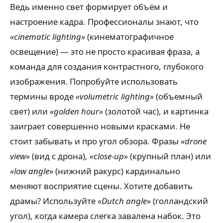
Ведь именно свет формирует объём и
настроение кадра. Профессионалы знают, что
«cinematic lighting»
(кинематографичное
освещение) — это не просто красивая фраза, а
команда для создания контрастного, глубокого
изображения. Попробуйте использовать
термины вроде
«volumetric lighting»
(объемный
свет) или
«golden hour»
(золотой час), и картинка
заиграет совершенно новыми красками. Не
стоит забывать и про угол обзора. Фразы
«drone
view»
(вид с дрона),
«close-up»
(крупный план) или
«low angle»
(нижний ракурс) кардинально
меняют восприятие сцены. Хотите добавить
драмы? Используйте
«Dutch angle»
(голландский
угол), когда камера слегка завалена набок. Это