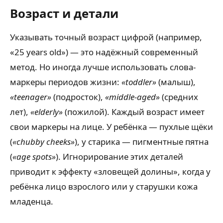
Возраст и детали
Указывать точный возраст цифрой (например,
«25 years old») — это надёжный современный
метод. Но иногда лучше использовать слова-
маркеры периодов жизни:
«toddler»
(малыш),
«teenager»
(подросток),
«middle-aged»
(средних
лет),
«elderly»
(пожилой). Каждый возраст имеет
свои маркеры на лице. У ребёнка — пухлые щёки
(
«chubby cheeks»
), у старика — пигментные пятна
(
«age spots»
). Игнорирование этих деталей
приводит к эффекту «зловещей долины», когда у
ребёнка лицо взрослого или у старушки кожа
младенца.