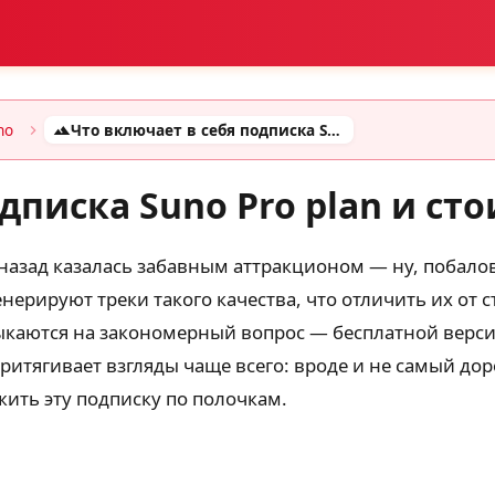
no
Что включает в себя подписка Suno Pro plan и стоит ли ее покупать
дписка Suno Pro plan и сто
назад казалась забавным аттракционом — ну, побалов
енерируют треки такого качества, что отличить их от
тыкаются на закономерный вопрос — бесплатной верси
притягивает взгляды чаще всего: вроде и не самый до
жить эту подписку по полочкам.