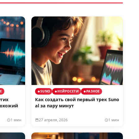
Е
SUNO
НЕЙРОСЕТИ
РАЗНОЕ
угих
Как создать свой первый трек Suno
похожий
al за пару минут
1 мин
27 апреля, 2026
1 мин