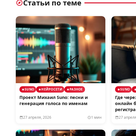
Статьи по теме
SUNO
НЕЙРОСЕТИ
РАЗНОЕ
SUNO
Проект Михаил Suno: песни и
Где чере
генерация голоса по именам
онлайн б
регистр
27 апреля, 2026
1 мин
27 апреля