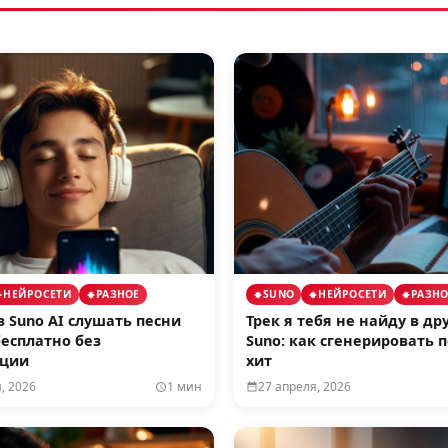
НЕЙРОСЕТИ
РАЗНОЕ
SUNO
НЕЙРОСЕТИ
РАЗНО
з Suno AI слушать песни
Трек я тебя не найду в др
есплатно без
Suno: как сгенерировать 
ации
хит
, 2026
1 мин
27 апреля, 2026