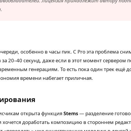
 правообладателей. Лицензия принадлежит автору подпи
.
череди, особенно в часы пик. С Pro эта проблема сн
ов за 20–40 секунд, даже если в этот момент серверо
временным генерациям. То есть пока один трек ещё д
экономия времени набегает приличная.
ирования
дписчикам открыта функция
Stems
— разделение готовог
ли хочется доработать композицию в стороннем редакто
ет «переодеть» уже существующую мелодию в другой 