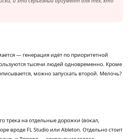
ски, и это серьёзный аргумент для тех, кто
имается — генерация идёт по приоритетной
м пользуются тысячи людей одновременно. Кроме
описывается, можно запускать второй. Мелочь?
о трека на отдельные дорожки (вокал,
ре вроде FL Studio или Ableton. Отдельно стоит
жанр, и
Persona
— сохранение голоса