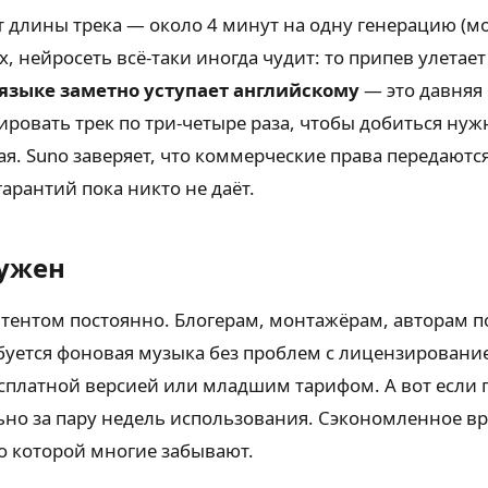
т длины трека — около 4 минут на одну генерацию (м
 нейросеть всё-таки иногда чудит: то припев улетает 
 языке заметно уступает английскому
— это давняя 
ировать трек по три-четыре раза, чтобы добиться нужн
ая. Suno заверяет, что коммерческие права передаютс
арантий пока никто не даёт.
нужен
контентом постоянно. Блогерам, монтажёрам, авторам 
буется фоновая музыка без проблем с лицензирован
бесплатной версией или младшим тарифом. А вот если
льно за пару недель использования. Сэкономленное в
 о которой многие забывают.