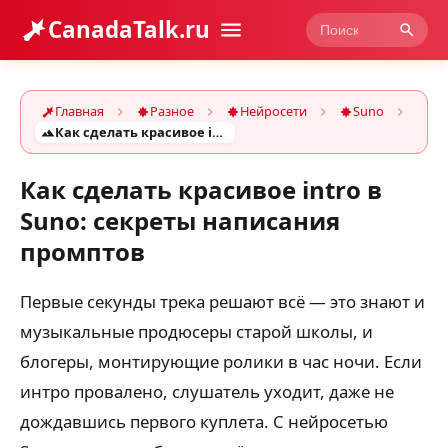
CanadaTalk.ru
Главная
Разное
Нейросети
Suno
Как сделать красивое intro в Suno: секреты написания промптов
Как сделать красивое intro в
Suno: секреты написания
промптов
Первые секунды трека решают всё — это знают и
музыкальные продюсеры старой школы, и
блогеры, монтирующие ролики в час ночи. Если
интро провалено, слушатель уходит, даже не
дождавшись первого куплета. С нейросетью