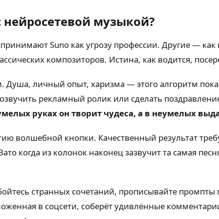
с нейросетевой музыкой?
принимают Suno как угрозу профессии. Другие — как 
ассических композиторов. Истина, как водится, посер
. Душа, личный опыт, харизма — этого алгоритм пока
ро озвучить рекламный ролик или сделать поздравлен
умелых руках он творит чудеса, а в неумелых выд
жатию волшебной кнопки. Качественный результат тре
ато когда из колонок наконец зазвучит та самая пес
ойтесь странных сочетаний, прописывайте промпты 
ыложенная в соцсети, соберёт удивлённые комментари