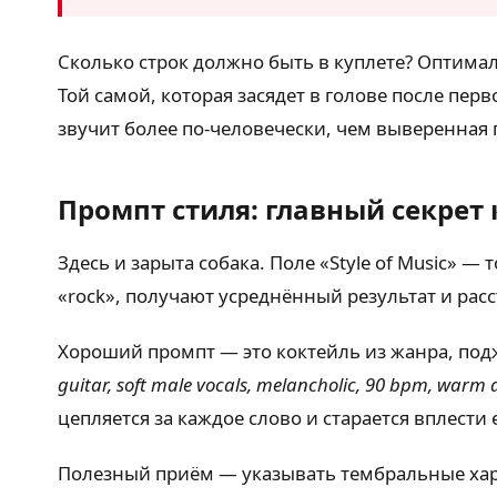
Сколько строк должно быть в куплете? Оптима
Той самой, которая засядет в голове после пе
звучит более по-человечески, чем выверенная 
Промпт стиля: главный секрет 
Здесь и зарыта собака. Поле «Style of Music» 
«rock», получают усреднённый результат и расс
Хороший промпт — это коктейль из жанра, под
guitar, soft male vocals, melancholic, 90 bpm, warm
цепляется за каждое слово и старается вплести 
Полезный приём — указывать тембральные характе