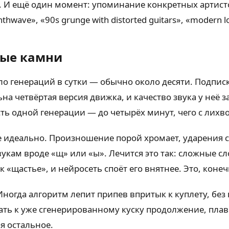
у. И ещё один момент: упоминание конкретных артист
ave», «90s grunge with distorted guitars», «modern lo-f
ные камни
ло генераций в сутки — обычно около десяти. Подпис
а четвёртая версия движка, и качество звука у неё
сть одной генерации — до четырёх минут, чего с лих
не идеально. Произношение порой хромает, ударения 
укам вроде «щ» или «ы». Лечится это так: сложные с
 «щастье», и нейросеть споёт его внятнее. Это, конеч
огда алгоритм лепит припев впритык к куплету, без 
ть к уже сгенерированному куску продолжение, плавн
я остальное.