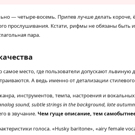
льно — четыре-восемь. Припев лучше делать короче,
рвого прослушивания. Кстати, рифмы не обязаны быть
глагольная пара.
качества
— то самое место, где пользователи допускают львиную
траиваются. А ведь именно от детализации стилевого
жанра, инструментов, темпа, настроения и вокальных
 analog sound, subtle strings in the background, late autu
его в звучание.
Чем гуще описание, тем самобытнее
ристики голоса. «Husky baritone», «airy female vocals