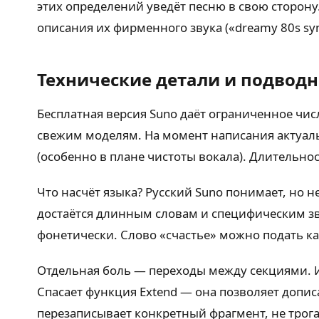
этих определений уведёт песню в свою сторон
описания их фирменного звука («dreamy 80s synthw
Технические детали и подвод
Бесплатная версия Suno даёт ограниченное чис
свежим моделям. На момент написания актуальн
(особенно в плане чистоты вокала). Длительно
Что насчёт языка? Русский Suno понимает, но 
достаётся длинным словам и специфическим зв
фонетически. Слово «счастье» можно подать как
Отдельная боль — переходы между секциями. Ин
Спасает функция Extend — она позволяет дописа
перезаписывает конкретный фрагмент, не трога