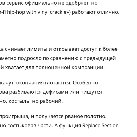
ов сервис официально не одобряет, но
i hip-hop with vinyl crackle») работают отлично.
ка снимает лимиты и открывает доступ к более
 заметно подросло по сравнению с предыдущей
вой хватает для полноценной композиции.
скачут, окончания глотаются. Особенно
лова разбиваются дефисами или пишутся
но, костыль, но рабочий.
проигрыша, и получается рваное полотно.
о состыковав части. А функция Replace Section