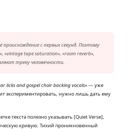
ё происхождение с первых секунд. Поэтому
ntage tape saturation», «room reverb»,
бавляют треку человечности.
ar licks and gospel choir backing vocals»
— уже
ит экспериментировать, нужно лишь дать ему
тке текста полезно указывать [Quiet Verse],
намическую кривую. Тихий проникновенный