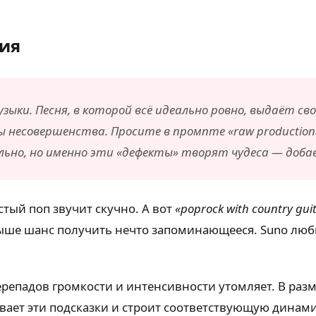
ния
ки. Песня, в которой всё идеально ровно, выдаёт сво
овершенства. Просите в промпте «raw production», «vi
оксально, но именно эти «дефекты» творят чудеса — до
ый поп звучит скучно. А вот
«poprock with country guit
выше шанс получить нечто запоминающееся. Suno люб
ерепадов громкости и интенсивности утомляет. В разме
читывает эти подсказки и строит соответствующую ди