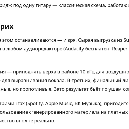
идж под одну гитару — классическая схема, работаю
трих
 этом останавливаются — и зря. Сырая выгрузка из Su
ы в любом аудиоредакторе (Audacity бесплатен, Reaper
ация — приподнять верха в районе 10 кГц для воздушн
 для выравнивания вокала. В-третьих, финальный лим
ые, но кропотливые. Зато результат бьёт по ушам со
римингах (Spotify, Apple Music, ВК Музыка), пригодит
ользование сгенерированного материала на платных 
чество вполне реально.