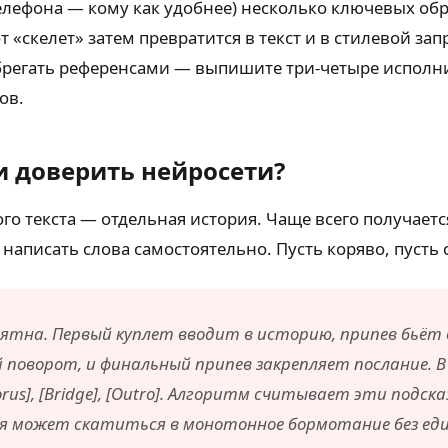
телефона — кому как удобнее) несколько ключевых об
 «скелет» затем превратится в текст и в стилевой зап
ебрегать референсами — выпишите три-четыре исполни
ов.
и доверить нейросети?
кого текста — отдельная история. Чаще всего получает
 написать слова самостоятельно. Пусть коряво, пусть
ятна. Первый куплет вводит в историю, припев бьёт 
поворот, и финальный припев закрепляет послание. В
horus], [Bridge], [Outro]. Алгоритм считывает эти под
я может скатиться в монотонное бормотание без еди