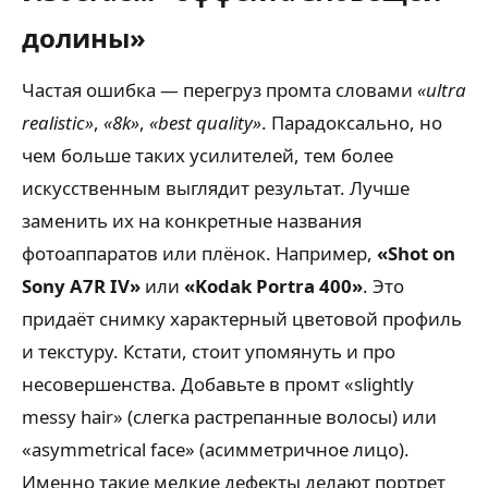
долины»
Частая ошибка — перегруз промта словами
«ultra
realistic»
,
«8k»
,
«best quality»
. Парадоксально, но
чем больше таких усилителей, тем более
искусственным выглядит результат. Лучше
заменить их на конкретные названия
фотоаппаратов или плёнок. Например,
«Shot on
Sony A7R IV»
или
«Kodak Portra 400»
. Это
придаёт снимку характерный цветовой профиль
и текстуру. Кстати, стоит упомянуть и про
несовершенства. Добавьте в промт «slightly
messy hair» (слегка растрепанные волосы) или
«asymmetrical face» (асимметричное лицо).
Именно такие мелкие дефекты делают портрет