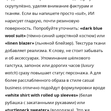
скрупулёзно, уделяя внимание фактурам и
тканям. Если вы напишете просто
«suit»
, ИИ
нарисует гладкую, почти резиновую
поверхность. Попробуйте уточнить:
«dark blue
wool suit»
(тёмно-синий шерстяной костюм) или
«linen blazer»
(льняной блейзер). Текстура ткани
добавляет реализма. К слову, не стоит забывать
и об аксессуарах. Упоминание шёлкового
галстука, запонок или дорогих часов (
luxury
watch
) сразу повышает статус персонажа. А для
более расслабленного образа в стиле casual
business отлично подойдут формулировки вроде
«white shirt with rolled up sleeves»
(белая
рубашка с закатанными рукавами) или
«turtleneck sweater»
(водолазка). Это же