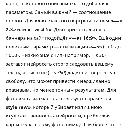
конце текстового описания часто добавляют
параметры. Самый важный — соотношение
сторон. Для классического портрета пишем
«—ar
2:3»
или
«—ar 4:5»
. Для горизонтального
баннера на сайт подойдёт
«—ar 16:9»
. Ещё один
полезный параметр — стилизация
«—s»
(от 0 до
1000). Низкие значения (например,
—s 50
)
заставят нейросеть строго следовать вашему
тексту, а высокие (
—s 750
) дадут ей творческую
свободу, что может привести к неожиданно
красивым, но менее точным результатам. Для
фотореализма часто используют параметр
«—
style raw»
, который убирает излишнюю
«художественность» нейросети, приближая
картинку к сырому фотоснимку. Тем более, что в