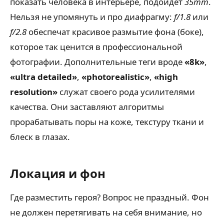
показать человека в интерьере, подойдет
35mm
.
Нельзя не упомянуть и про диафрагму:
f/1.8
или
f/2.8
обеспечат красивое размытие фона (боке),
которое так ценится в профессиональной
фотографии. Дополнительные теги вроде
«8k»
,
«ultra detailed»
,
«photorealistic»
,
«high
resolution»
служат своего рода усилителями
качества. Они заставляют алгоритмы
прорабатывать поры на коже, текстуру ткани и
блеск в глазах.
Локация и фон
Где разместить героя? Вопрос не праздный. Фон
не должен перетягивать на себя внимание, но