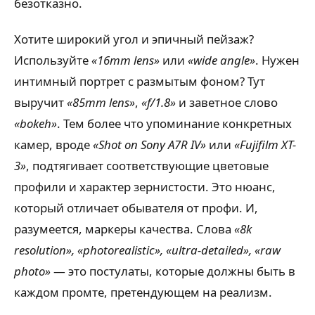
безотказно.
Хотите широкий угол и эпичный пейзаж?
Используйте
«16mm lens»
или
«wide angle»
. Нужен
интимный портрет с размытым фоном? Тут
выручит
«85mm lens»
,
«f/1.8»
и заветное слово
«bokeh»
. Тем более что упоминание конкретных
камер, вроде
«Shot on Sony A7R IV»
или
«Fujifilm XT-
3»
, подтягивает соответствующие цветовые
профили и характер зернистости. Это нюанс,
который отличает обывателя от профи. И,
разумеется, маркеры качества. Слова
«8k
resolution», «photorealistic», «ultra-detailed», «raw
photo»
— это постулаты, которые должны быть в
каждом промте, претендующем на реализм.