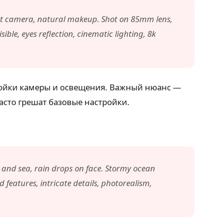
y at camera, natural makeup. Shot on 85mm lens,
sible, eyes reflection, cinematic lighting, 8k
тройки камеры и освещения. Важный нюанс —
асто грешат базовые настройки.
d and sea, rain drops on face. Stormy ocean
features, intricate details, photorealism,