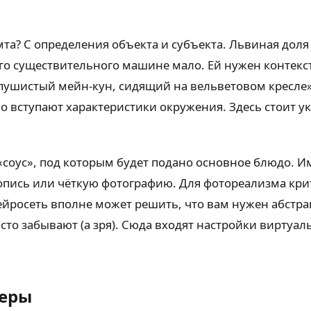
та? С определения объекта и субъекта. Львиная доля 
того существительного машине мало. Ей нужен контек
«пушистый мейн-кун, сидящий на вельветовом кресле»
о вступают характеристики окружения. Здесь стоит ук
 «соус», под которым будет подано основное блюдо. И
пись или чёткую фотографию. Для фотореализма кри
нейросеть вполне может решить, что вам нужен абст
сто забывают (а зря). Сюда входят настройки вирту
меры