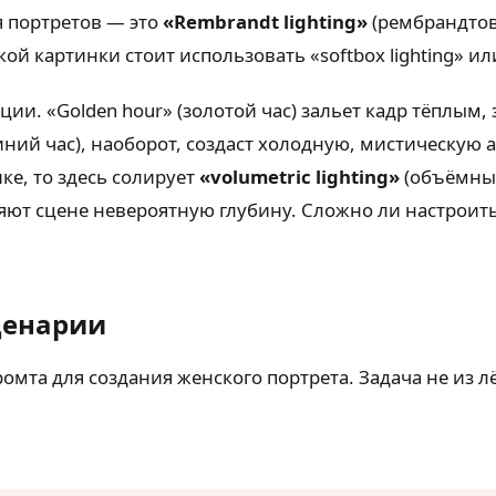
 портретов — это
«Rembrandt lighting»
(рембрандтов
й картинки стоит использовать «softbox lighting» или 
ии. «Golden hour» (золотой час) зальет кадр тёплым
иний час), наоборот, создаст холодную, мистическую 
ке, то здесь солирует
«volumetric lighting»
(объёмный 
т сцене невероятную глубину. Сложно ли настроить 
ценарии
мта для создания женского портрета. Задача не из л