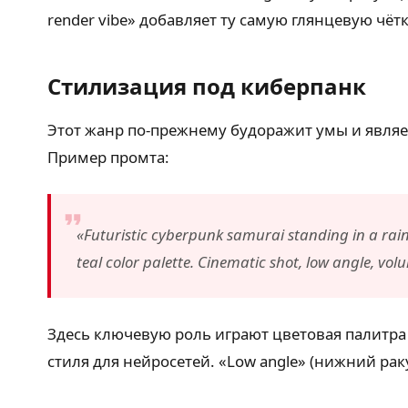
render vibe» добавляет ту самую глянцевую чё
Стилизация под киберпанк
Этот жанр по-прежнему будоражит умы и являе
Пример промта:
«Futuristic cyberpunk samurai standing in a rain
teal color palette. Cinematic shot, low angle, vo
Здесь ключевую роль играют цветовая палитра (
стиля для нейросетей. «Low angle» (нижний ра