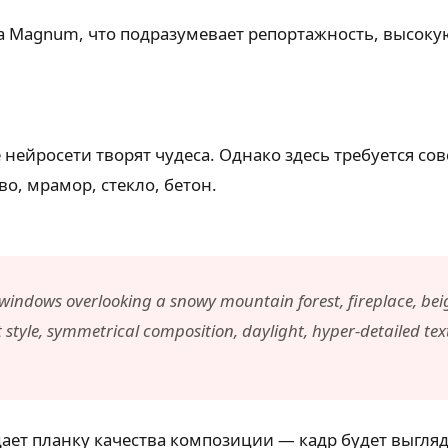
ва Magnum, что подразумевает репортажность, высоку
нейросети творят чудеса. Однако здесь требуется сов
о, мрамор, стекло, бетон.
indows overlooking a snowy mountain forest, fireplace, beige
 style, symmetrical composition, daylight, hyper-detailed tex
задает планку качества композиции — кадр будет выгля