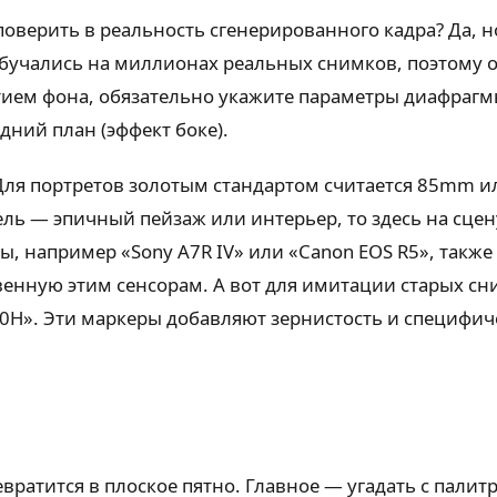
поверить в реальность сгенерированного кадра? Да, н
бучались на миллионах реальных снимков, поэтому о
тием фона, обязательно укажите параметры диафрагм
дний план (эффект боке).
 Для портретов золотым стандартом считается 85mm и
ель — эпичный пейзаж или интерьер, то здесь на сц
, например «Sony A7R IV» или «Canon EOS R5», также
венную этим сенсорам. А вот для имитации старых сн
o 400H». Эти маркеры добавляют зернистость и специф
евратится в плоское пятно. Главное — угадать с пали