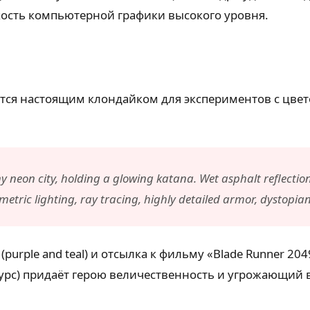
ткость компьютерной графики высокого уровня.
тся настоящим клондайком для экспериментов с цвет
y neon city, holding a glowing katana. Wet asphalt reflecti
lumetric lighting, ray tracing, highly detailed armor, dystop
purple and teal) и отсылка к фильму «Blade Runner 20
курс) придаёт герою величественность и угрожающий 