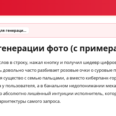
Подробный промт для генерации фото (с примерами готовых промтов)
генерации фото (с пример
 слов в строку, нажал кнопку и получил шедевр цифро
ь довольно часто разбивает розовые очки о суровые
я существо с семью пальцами, а вместо киберпанк-г
нта у пользователя, а в банальном недопонимании м
но абсолютно лишённый интуиции исполнитель, котор
архитектуры самого запроса.