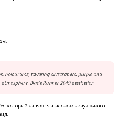
ом.
ons, holograms, towering skyscrapers, purple and
ian atmosphere, Blade Runner 2049 aesthetic.»
49», который является эталоном визуального
вид.