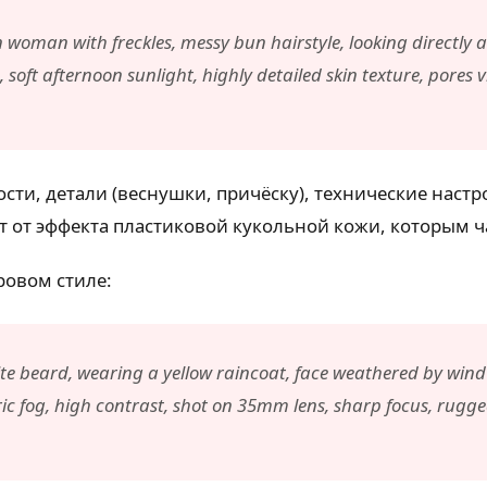
n woman with freckles, messy bun hairstyle, looking directl
 soft afternoon sunlight, highly detailed skin texture, pores vi
сти, детали (веснушки, причёску), технические нас
ет от эффекта пластиковой кукольной кожи, которым ч
ровом стиле:
ite beard, wearing a yellow raincoat, face weathered by win
 fog, high contrast, shot on 35mm lens, sharp focus, rugged 