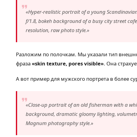
«Hyper-realistic portrait of a young Scandinavia
f/1.8, bokeh background of a busy city street cafe,
resolution, raw photo style.»
Разложим по полочкам. Мы указали тип внешно
фраза
«skin texture, pores visible»
. Она страху
А вот пример для мужского портрета в более су
«Close-up portrait of an old fisherman with a wh
background, dramatic gloomy lighting, volumetric
Magnum photography style.»