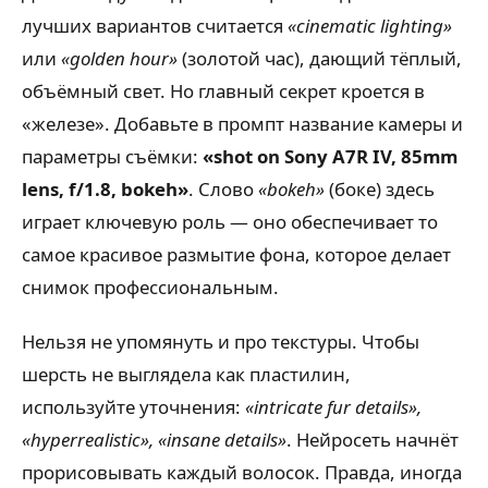
лучших вариантов считается
«cinematic lighting»
или
«golden hour»
(золотой час), дающий тёплый,
объёмный свет. Но главный секрет кроется в
«железе». Добавьте в промпт название камеры и
параметры съёмки:
«shot on Sony A7R IV, 85mm
lens, f/1.8, bokeh»
. Слово
«bokeh»
(боке) здесь
играет ключевую роль — оно обеспечивает то
самое красивое размытие фона, которое делает
снимок профессиональным.
Нельзя не упомянуть и про текстуры. Чтобы
шерсть не выглядела как пластилин,
используйте уточнения:
«intricate fur details»,
«hyperrealistic», «insane details»
. Нейросеть начнёт
прорисовывать каждый волосок. Правда, иногда