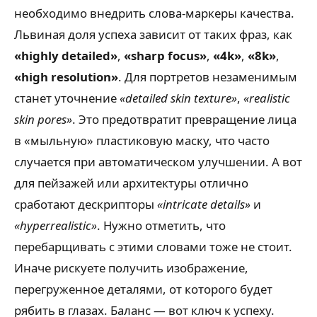
необходимо внедрить слова-маркеры качества.
Львиная доля успеха зависит от таких фраз, как
«highly detailed»
,
«sharp focus»
,
«4k»
,
«8k»
,
«high resolution»
. Для портретов незаменимым
станет уточнение
«detailed skin texture»
,
«realistic
skin pores»
. Это предотвратит превращение лица
в «мыльную» пластиковую маску, что часто
случается при автоматическом улучшении. А вот
для пейзажей или архитектуры отлично
сработают дескрипторы
«intricate details»
и
«hyperrealistic»
. Нужно отметить, что
перебарщивать с этими словами тоже не стоит.
Иначе рискуете получить изображение,
перегруженное деталями, от которого будет
рябить в глазах. Баланс — вот ключ к успеху.