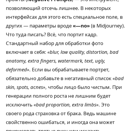
позволяющий отсечь лишнее. В некоторых
интерфейсах для этого есть специальное поле, в
других — параметры вроде
«—no»
(в Midjourney).
Что туда писать? Всё, что портит кадр.
Стандартный набор для обработки фото
включает в себя:
«blur, low quality, distortion, bad
anatomy, extra fingers, watermark, text, ugly,
deformed»
. Если вы обрабатываете портрет,
обязательно добавьте в негативный список
«bad
skin, spots, acnes»
, чтобы лицо было чистым. При
генерации полного роста не лишним будет
исключить
«bad proportion, extra limbs»
. Это
своего рода страховка от брака. Ведь машине
свойственно ошибаться, и иногда она может
пририсовать третью руку или исказить